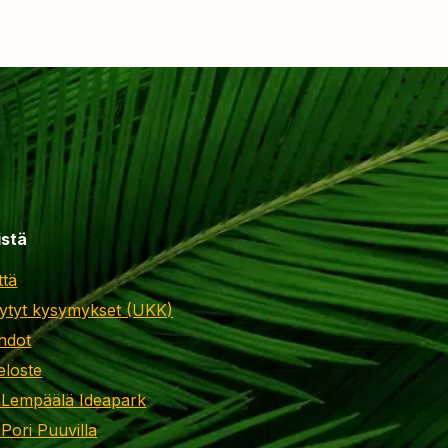
istä
ttä
ytyt kysymykset (UKK)
hdot
eloste
 Lempäälä Ideapark
 Pori Puuvilla