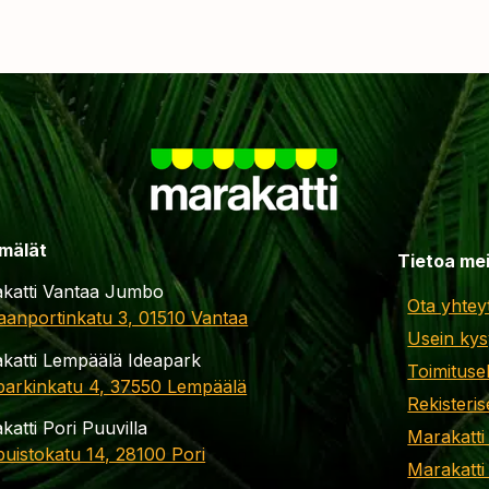
mälät
Tietoa me
katti Vantaa Jumbo
Ota yhtey
aanportinkatu 3, 01510 Vantaa
Usein kys
katti Lempäälä Ideapark
Toimituse
parkinkatu 4, 37550 Lempäälä
Rekisteris
katti Pori Puuvilla
Marakatti
apuistokatu 14, 28100 Pori
Marakatti