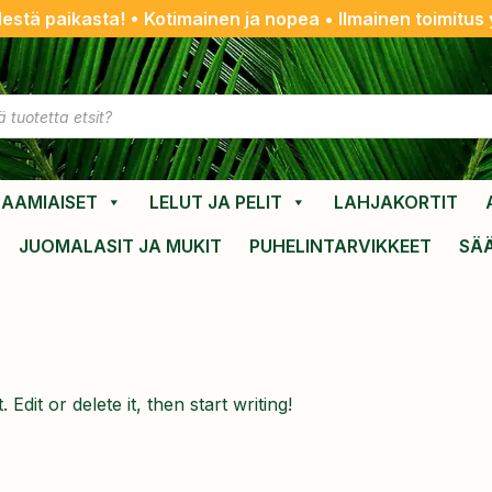
destä paikasta! • Kotimainen ja nopea • Ilmainen toimitus y
AAMIAISET
LELUT JA PELIT
LAHJAKORTIT
JUOMALASIT JA MUKIT
PUHELINTARVIKKEET
SÄ
dit or delete it, then start writing!