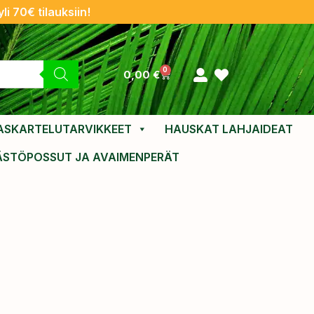
li 70€ tilauksiin!
0
0,00
€
ASKARTELUTARVIKKEET
HAUSKAT LAHJAIDEAT
ÄSTÖPOSSUT JA AVAIMENPERÄT