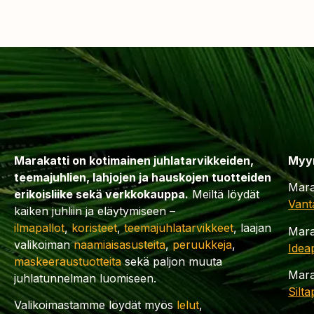
Marakatti on kotimainen juhlatarvikkeiden,
Myy
teemajuhlien, lahjojen ja hauskojen tuotteiden
Mara
erikoisliike sekä verkkokauppa.
Meiltä löydät
Vant
kaiken juhliin ja eläytymiseen –
ilmapallot
,
koristeet
,
teemajuhlatarvikkeet
, laajan
Mara
valikoiman
naamiaisasusteita
,
peruukkeja
,
Idea
maskeeraustuotteita
sekä paljon muuta
Mara
juhlatunnelman luomiseen.
Silt
Valikoimastamme löydät myös
lelut
,