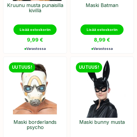
Kruunu musta punaisilla
Maski Batman
kivillä
Lisää ostoskoriin
Lisää ostoskoriin
9,99
€
8,99
€
Varastossa
Varastossa
UUTUUS!
UUTUUS!
Maski borderlands
Maski bunny musta
psycho