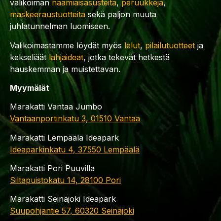
valikoiman
naamiaisasusteita
,
peruukkeja
,
maskeeraustuotteita
sekä paljon muuta
juhlatunnelman luomiseen.
Valikoimastamme löydät myös
lelut
,
pilailutuotteet
ja
kekseliäät
lahjaideat
, jotka tekevät hetkestä
hauskemman ja muistettavan.
Myymälät
Marakatti Vantaa Jumbo
Vantaanportinkatu 3, 01510 Vantaa
Marakatti Lempäälä Ideapark
Ideaparkinkatu 4, 37550 Lempäälä
Marakatti Pori Puuvilla
Siltapuistokatu 14, 28100 Pori
Marakatti Seinäjoki Ideapark
Suupohjantie 57, 60320 Seinäjoki