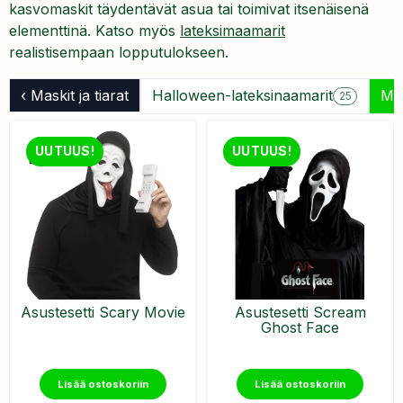
kasvomaskit täydentävät asua tai toimivat itsenäisenä
elementtinä. Katso myös
lateksimaamarit
realistisempaan lopputulokseen.
‹ Maskit ja tiarat
Halloween-lateksinaamarit
Mas
25
UUTUUS!
UUTUUS!
Asustesetti Scary Movie
Asustesetti Scream
Ghost Face
Lisää ostoskoriin
Lisää ostoskoriin