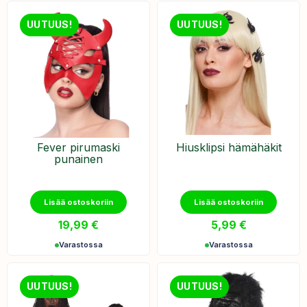
UUTUUS!
UUTUUS!
Fever pirumaski
Hiusklipsi hämähäkit
punainen
Lisää ostoskoriin
Lisää ostoskoriin
19,99
€
5,99
€
Varastossa
Varastossa
UUTUUS!
UUTUUS!