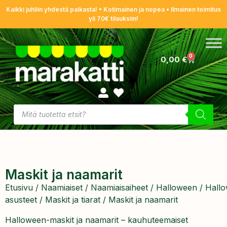
Kaikki juhliin yhdestä paikasta! • Kotimainen ja nopea • Ilmainen toimitus
yli 70€ tilauksiin!
0
0,00
€
Maskit ja naamarit
Etusivu
/
Naamiaiset
/
Naamiaisaiheet
/
Halloween
/
Hall
asusteet
/
Maskit ja tiarat
/ Maskit ja naamarit
Halloween-maskit ja naamarit – kauhuteemaiset