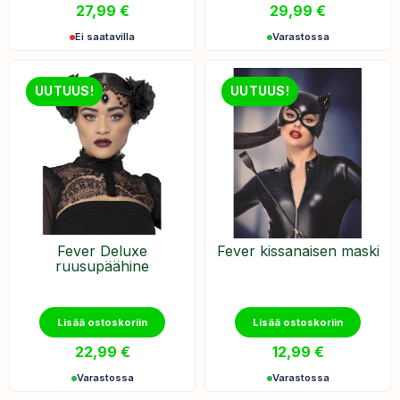
27,99
€
29,99
€
Ei saatavilla
Varastossa
UUTUUS!
UUTUUS!
Fever Deluxe
Fever kissanaisen maski
ruusupäähine
Lisää ostoskoriin
Lisää ostoskoriin
22,99
€
12,99
€
Varastossa
Varastossa