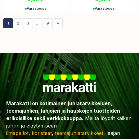
Varastossa
Varastossa
1
2
3
…
9
»
Marakatti on kotimainen juhlatarvikkeiden,
teemajuhlien, lahjojen ja hauskojen tuotteiden
erikoisliike sekä verkkokauppa.
Meiltä löydät kaiken
juhliin ja eläytymiseen –
ilmapallot
,
koristeet
,
teemajuhlatarvikkeet
, laajan