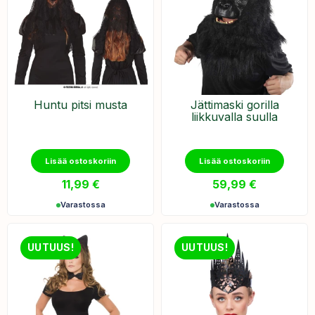
Huntu pitsi musta
Jättimaski gorilla
liikkuvalla suulla
Lisää ostoskoriin
Lisää ostoskoriin
11,99
€
59,99
€
Varastossa
Varastossa
UUTUUS!
UUTUUS!