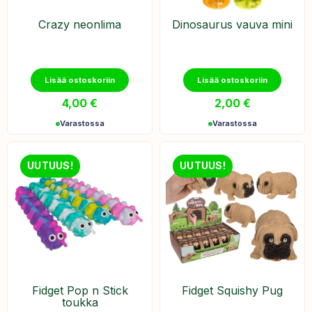
Crazy neonlima
Dinosaurus vauva mini
Lisää ostoskoriin
Lisää ostoskoriin
4,00
€
2,00
€
Varastossa
Varastossa
UUTUUS!
UUTUUS!
Fidget Pop n Stick
Fidget Squishy Pug
toukka