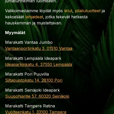
juhlatunnelman luomiseen.
Valikoimastamme löydät myös
lelut
,
pilailutuotteet
ja
kekseliäät
lahjaideat
, jotka tekevät hetkestä
hauskemman ja muistettavan.
Myymälät
Marakatti Vantaa Jumbo
Vantaanportinkatu 3, 01510 Vantaa
Marakatti Lempäälä Ideapark
Ideaparkinkatu 4, 37550 Lempäälä
Marakatti Pori Puuvilla
Siltapuistokatu 14, 28100 Pori
Marakatti Seinäjoki Ideapark
Suupohjantie 57, 60320 Seinäjoki
Marakatti Tampere Ratina
Vuolteenkatu 1, 33100 Tampere