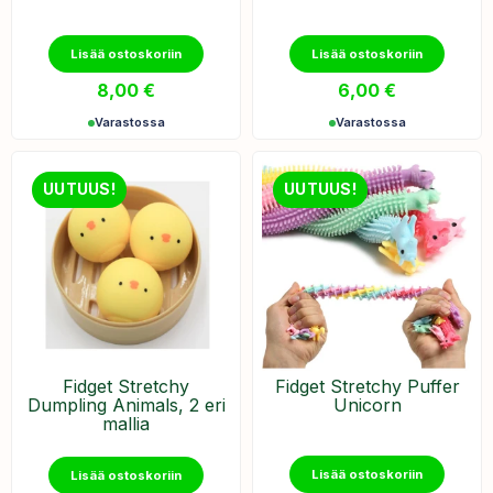
Lisää ostoskoriin
Lisää ostoskoriin
8,00
€
6,00
€
Varastossa
Varastossa
UUTUUS!
UUTUUS!
Fidget Stretchy
Fidget Stretchy Puffer
Dumpling Animals, 2 eri
Unicorn
mallia
Lisää ostoskoriin
Lisää ostoskoriin