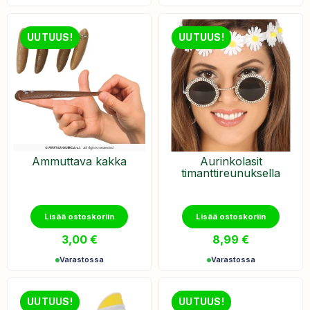
UUTUUS!
UUTUUS!
Ammuttava kakka
Aurinkolasit
timanttireunuksella
Lisää ostoskoriin
Lisää ostoskoriin
3,00
€
8,99
€
Varastossa
Varastossa
UUTUUS!
UUTUUS!