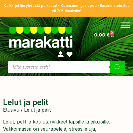
Kaikki juhliin yhdestä paikasta! • Kotimainen ja nopea • Ilmainen toimitus
yli 70€ tilauksiin!
0
0,00
€
Lelut ja pelit
Etusivu
/ Lelut ja pelit
Lelut, pelit ja koulutarvikkeet lapsille ja aikuisille.
Valikoimassa on
seurapelejä
,
stressileluja
,