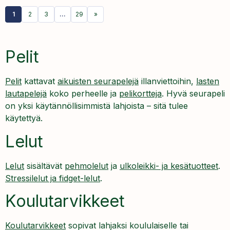
1
2
3
…
29
»
Pelit
Pelit
kattavat
aikuisten seurapelejä
illanviettoihin,
lasten
lautapelejä
koko perheelle ja
pelikortteja
. Hyvä seurapeli
on yksi käytännöllisimmistä lahjoista – sitä tulee
käytettyä.
Lelut
Lelut
sisältävät
pehmolelut
ja
ulkoleikki- ja kesätuotteet
.
Stressilelut ja fidget-lelut
.
Koulutarvikkeet
Koulutarvikkeet
sopivat lahjaksi koululaiselle tai