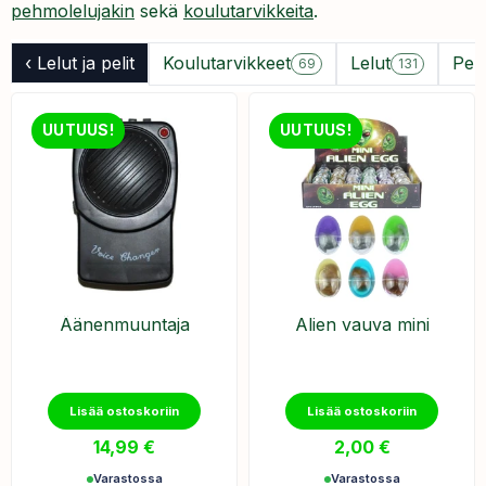
pehmolelujakin
sekä
koulutarvikkeita
.
‹ Lelut ja pelit
Koulutarvikkeet
Lelut
Peli
69
131
UUTUUS!
UUTUUS!
Äänenmuuntaja
Alien vauva mini
Lisää ostoskoriin
Lisää ostoskoriin
14,99
€
2,00
€
Varastossa
Varastossa