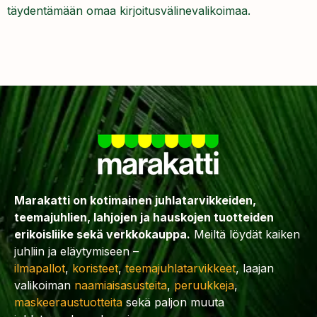
täydentämään omaa kirjoitusvälinevalikoimaa.
Marakatti on kotimainen juhlatarvikkeiden,
teemajuhlien, lahjojen ja hauskojen tuotteiden
erikoisliike sekä verkkokauppa.
Meiltä löydät kaiken
juhliin ja eläytymiseen –
ilmapallot
,
koristeet
,
teemajuhlatarvikkeet
, laajan
valikoiman
naamiaisasusteita
,
peruukkeja
,
maskeeraustuotteita
sekä paljon muuta