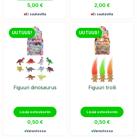
5,00
€
2,00
€
Ei saatavilla
Ei saatavilla
UUTUUS!
UUTUUS!
Figuuri dinosaurus
Figuuri trolli
Lisää ostoskoriin
Lisää ostoskoriin
0,50
€
0,50
€
Varastossa
Varastossa