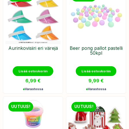
Aurinkovisiiri eri värejä
Beer pong pallot pastelli
50kpl
Lisää ostoskoriin
Lisää ostoskoriin
6,99
€
9,99
€
Varastossa
Varastossa
UUTUUS!
UUTUUS!