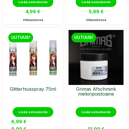
Lisää ostoskoriin
Lisää ostoskoriin
4,99
€
5,99
€
Varastossa
Varastossa
UUTUUS!
UUTUUS!
Glitterhiusspray 75ml
Grimas Afschmink
meikinpoistoaine
Lisää ostoskoriin
Lisää ostoskoriin
6,99
€
–