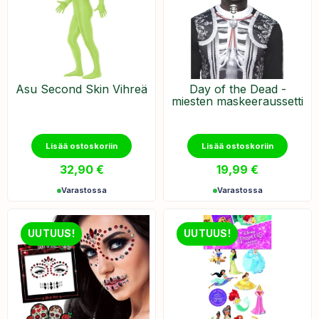
Asu Second Skin Vihreä
Day of the Dead -
miesten maskeeraussetti
Lisää ostoskoriin
Lisää ostoskoriin
32,90
€
19,99
€
Varastossa
Varastossa
UUTUUS!
UUTUUS!