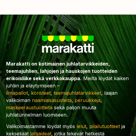
Marakatti on kotimainen juhlatarvikkeiden,
teemajuhlien, lahjojen ja hauskojen tuotteiden
erikoisliike sekä verkkokauppa.
Meiltä löydät kaiken
juhliin ja eläytymiseen –
ilmapallot
,
koristeet
,
teemajuhlatarvikkeet
, laajan
valikoiman
naamiaisasusteita
,
peruukkeja
,
maskeeraustuotteita
sekä paljon muuta
juhlatunnelman luomiseen.
Valikoimastamme löydät myös
lelut
,
pilailutuotteet
ja
kekseliäät
lahjaideat
, jotka tekevät hetkestä