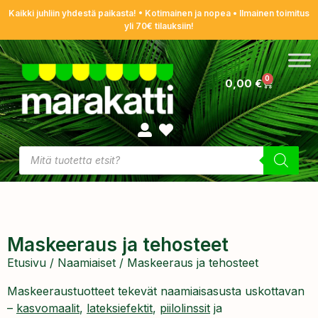
Kaikki juhliin yhdestä paikasta! • Kotimainen ja nopea • Ilmainen toimitus
yli 70€ tilauksiin!
0
0,00
€
Maskeeraus ja tehosteet
Etusivu
/
Naamiaiset
/ Maskeeraus ja tehosteet
Maskeeraustuotteet tekevät naamiaisasusta uskottavan
–
kasvomaalit
,
lateksiefektit
,
piilolinssit
ja