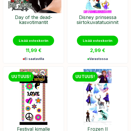
Day of the dead-
Disney prinsessa
kasvotimantit
siirtokuvatatuoinnit
Lisää ostoskoriin
Lisää ostoskoriin
11,99
€
2,99
€
Ei saatavilla
Varastossa
UUTUUS!
UUTUUS!
Festival kimalle
Frozen II