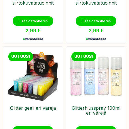
siirtokuvatatuoinnit
siirtokuvatatuoinnit
Lisää ostoskoriin
Lisää ostoskoriin
2,99
€
2,99
€
Varastossa
Varastossa
UUTUUS!
UUTUUS!
Glitter geeli eri värejä
Glitterhiusspray 100ml
eri värejä