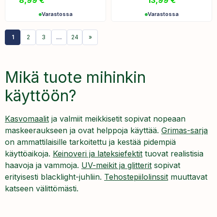
8,99
€
13,99
€
Varastossa
Varastossa
1
2
3
…
24
»
Mikä tuote mihinkin
käyttöön?
Kasvomaalit
ja valmiit meikkisetit sopivat nopeaan
maskeeraukseen ja ovat helppoja käyttää.
Grimas-sarja
on ammattilaisille tarkoitettu ja kestää pidempiä
käyttöaikoja.
Keinoveri ja lateksiefektit
tuovat realistisia
haavoja ja vammoja.
UV-meikit ja glitterit
sopivat
erityisesti blacklight-juhliin.
Tehostepiilolinssit
muuttavat
katseen välittömästi.