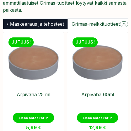
ammattilaatuiset
Grimas-tuotteet
löytyvät kaikki samasta
paikasta.
‹ Maskeeraus ja tehosteet
Grimas-meikkituotteet
75
UUTUUS!
UUTUUS!
Arpivaha 25 ml
Arpivaha 60ml
Lisää ostoskoriin
Lisää ostoskoriin
5,99
€
12,99
€