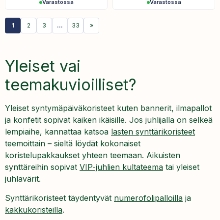
Varastossa
Varastossa
1
2
3
…
33
»
Yleiset vai
teemakuvioilliset?
Yleiset syntymäpäiväkoristeet kuten bannerit, ilmapallot
ja konfetit sopivat kaiken ikäisille. Jos juhlijalla on selkeä
lempiaihe, kannattaa katsoa
lasten synttärikoristeet
teemoittain – sieltä löydät kokonaiset
koristelupakkaukset yhteen teemaan. Aikuisten
synttäreihin sopivat
VIP-juhlien kultateema
tai yleiset
juhlavärit.
Synttärikoristeet täydentyvät
numerofolipalloilla
ja
kakkukoristeilla
.