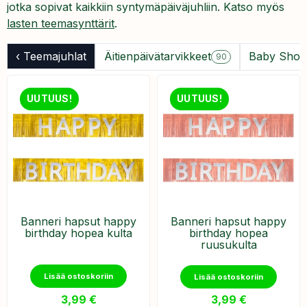
jotka sopivat kaikkiin syntymäpäiväjuhliin. Katso myös
lasten teemasynttärit
.
‹ Teemajuhlat
Äitienpäivätarvikkeet
Baby Show
90
UUTUUS!
UUTUUS!
Banneri hapsut happy
Banneri hapsut happy
birthday hopea kulta
birthday hopea
ruusukulta
Lisää ostoskoriin
Lisää ostoskoriin
3,99
€
3,99
€