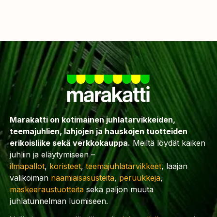
Marakatti on kotimainen juhlatarvikkeiden,
teemajuhlien, lahjojen ja hauskojen tuotteiden
erikoisliike sekä verkkokauppa.
Meiltä löydät kaiken
juhliin ja eläytymiseen –
ilmapallot
,
koristeet
,
teemajuhlatarvikkeet
, laajan
valikoiman
naamiaisasusteita
,
peruukkeja
,
maskeeraustuotteita
sekä paljon muuta
juhlatunnelman luomiseen.