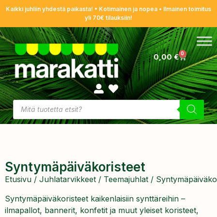
Kaikki juhliin yhdestä paikasta! • Kotimainen ja nopea • Ilmainen toimitus
yli 70€ tilauksiin!
0
0,00
€
Syntymäpäiväkoristeet
Etusivu
/
Juhlatarvikkeet
/
Teemajuhlat
/ Syntymäpäiväkor
Syntymäpäiväkoristeet kaikenlaisiin synttäreihin –
ilmapallot, bannerit, konfetit ja muut yleiset koristeet,