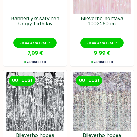
Banneri yksisarvinen
Bileverho hohtava
happy birthday
100x250cm
Lisää ostoskoriin
Lisää ostoskoriin
7,99
€
9,99
€
Varastossa
Varastossa
UUTUUS!
UUTUUS!
Bileverho hopea
Bileverho hopea