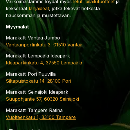
Valikoimastamme löydät myös
lelut
,
pilailutuotteet
ja
kekseliäät
lahjaideat
, jotka tekevät hetkestä
hauskemman ja muistettavan.
Myymälät
Marakatti Vantaa Jumbo
Vantaanportinkatu 3, 01510 Vantaa
Marakatti Lempäälä Ideapark
Ideaparkinkatu 4, 37550 Lempäälä
Marakatti Pori Puuvilla
Siltapuistokatu 14, 28100 Pori
Marakatti Seinäjoki Ideapark
Suupohjantie 57, 60320 Seinäjoki
Marakatti Tampere Ratina
Vuolteenkatu 1, 33100 Tampere