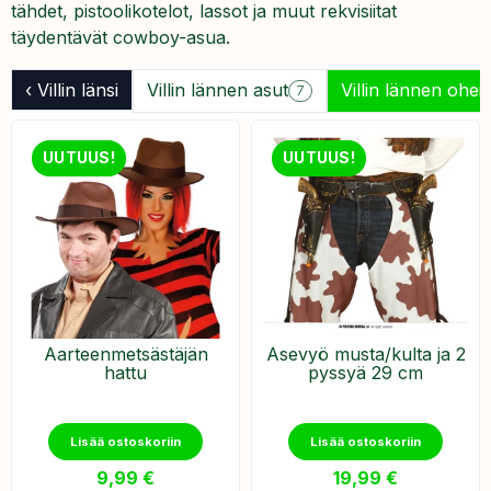
tähdet, pistoolikotelot, lassot ja muut rekvisiitat
täydentävät cowboy-asua.
‹ Villin länsi
Villin lännen asut
Villin lännen ohei
7
UUTUUS!
UUTUUS!
Aarteenmetsästäjän
Asevyö musta/kulta ja 2
hattu
pyssyä 29 cm
Lisää ostoskoriin
Lisää ostoskoriin
9,99
€
19,99
€