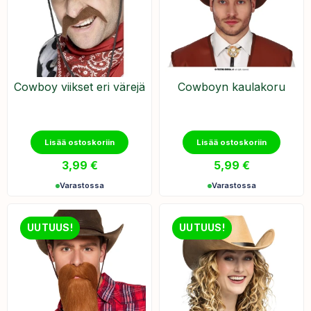
Cowboy viikset eri värejä
​Cowboyn kaulakoru
Lisää ostoskoriin
Lisää ostoskoriin
3,99
€
5,99
€
Varastossa
Varastossa
UUTUUS!
UUTUUS!