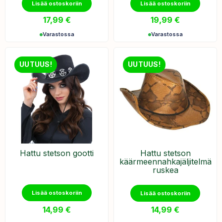
Lisää ostoskoriin
Lisää ostoskoriin
17,99
€
19,99
€
Varastossa
Varastossa
UUTUUS!
UUTUUS!
Hattu stetson gootti
Hattu stetson
käärmeennahkajäljitelmä
ruskea
Lisää ostoskoriin
Lisää ostoskoriin
14,99
€
14,99
€