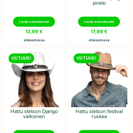
pinkki
Lisää ostoskoriin
Lisää ostoskoriin
13,99
€
17,99
€
Varastossa
Varastossa
UUTUUS!
UUTUUS!
Hattu stetson Django
Hattu stetson festival
valkoinen
ruskea