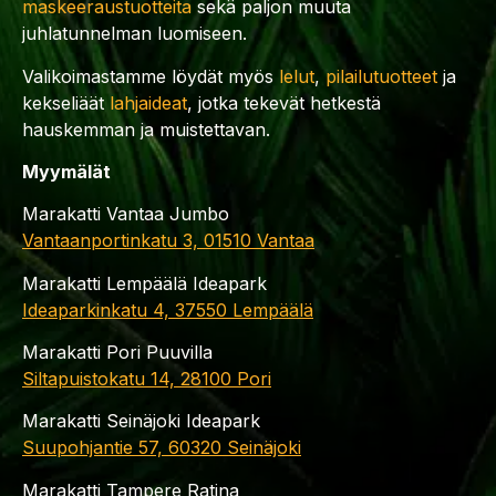
maskeeraustuotteita
sekä paljon muuta
juhlatunnelman luomiseen.
Valikoimastamme löydät myös
lelut
,
pilailutuotteet
ja
kekseliäät
lahjaideat
, jotka tekevät hetkestä
hauskemman ja muistettavan.
Myymälät
Marakatti Vantaa Jumbo
Vantaanportinkatu 3, 01510 Vantaa
Marakatti Lempäälä Ideapark
Ideaparkinkatu 4, 37550 Lempäälä
Marakatti Pori Puuvilla
Siltapuistokatu 14, 28100 Pori
Marakatti Seinäjoki Ideapark
Suupohjantie 57, 60320 Seinäjoki
Marakatti Tampere Ratina