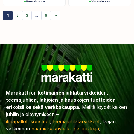
Varastossa
Varastossa
1
2
3
…
6
»
Marakatti on kotimainen juhlatarvikkeiden,
teemajuhlien, lahjojen ja hauskojen tuotteiden
erikoisliike sekä verkkokauppa.
Meiltä löydät kaiken
juhliin ja eläytymiseen –
ilmapallot
,
koristeet
,
teemajuhlatarvikkeet
, laajan
valikoiman
naamiaisasusteita
,
peruukkeja
,