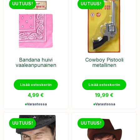
UUTUUS!
UUTUUS!
Bandana huivi
Cowboy Pistooli
vaaleanpunainen
metallinen
Lisää ostoskoriin
Lisää ostoskoriin
4,99
€
19,99
€
Varastossa
Varastossa
UUTUUS!
UUTUUS!