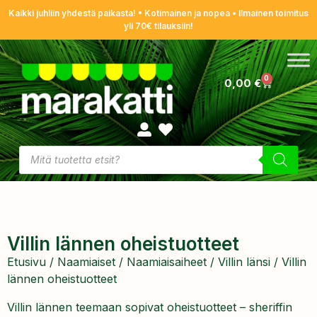
Kaikki juhliin yhdestä paikasta! • Kotimainen ja nopea • Ilmainen toimitus
yli 70€ tilauksiin!
0
0,00
€
Villin lännen oheistuotteet
Etusivu
/
Naamiaiset
/
Naamiaisaiheet
/
Villin länsi
/ Villin
lännen oheistuotteet
Villin lännen teemaan sopivat oheistuotteet – sheriffin