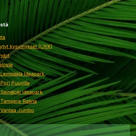
istä
ttä
ytyt kysymykset (UKK)
hdot
eloste
 Lempäälä Ideapark
 Pori Puuvilla
 Seinäjoki Ideapark
 Tampere Ratina
i Vantaa Jumbo