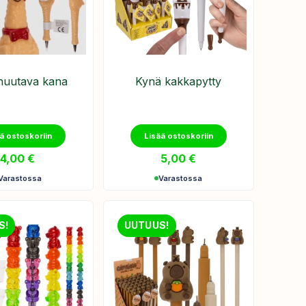
huutava kana
Kynä kakkapytty
ä ostoskoriin
Lisää ostoskoriin
4,00
€
5,00
€
Varastossa
Varastossa
S!
UUTUUS!