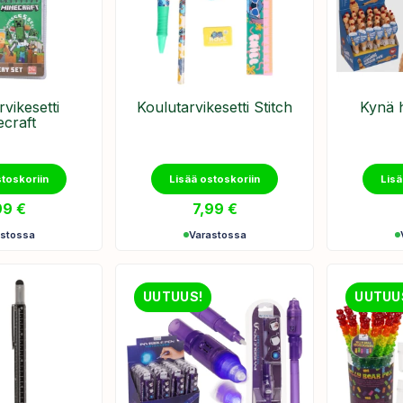
vikesetti
Koulutarvikesetti Stitch
Kynä 
craft
stoskoriin
Lisää ostoskoriin
Lisä
99
€
7,99
€
astossa
Varastossa
UUTUUS!
UUTUU