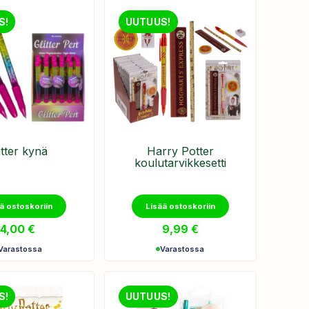
S!
UUTUUS!
itter kynä
Harry Potter
koulutarvikkesetti
ä ostoskoriin
Lisää ostoskoriin
4,00
€
9,99
€
Varastossa
Varastossa
S!
UUTUUS!