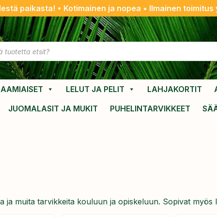
destä paikasta! • Kotimainen ja nopea • Ilmainen toimitus y
AAMIAISET
LELUT JA PELIT
LAHJAKORTIT
JUOMALASIT JA MUKIT
PUHELINTARVIKKEET
SÄ
a ja muita tarvikkeita kouluun ja opiskeluun. Sopivat myös la