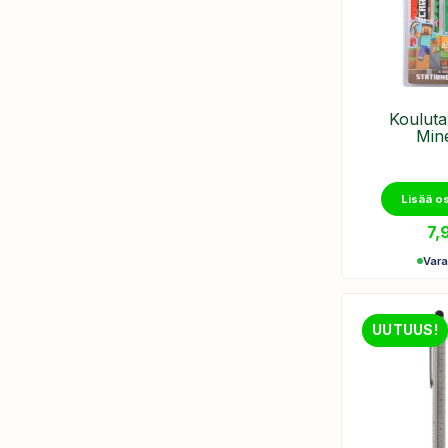
Koulutar
Mine
Lisää o
7,
Var
UUTUUS!