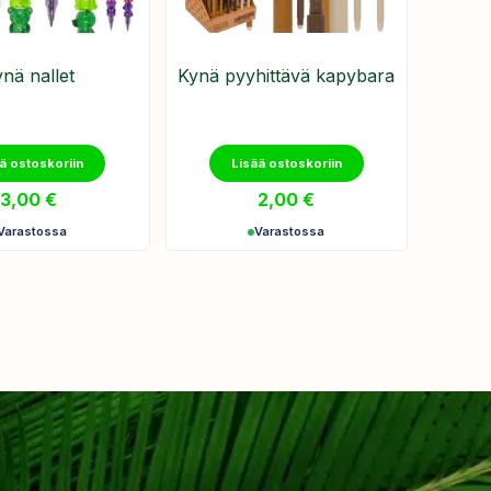
nä nallet
Kynä pyyhittävä kapybara
ä ostoskoriin
Lisää ostoskoriin
3,00
€
2,00
€
Varastossa
Varastossa