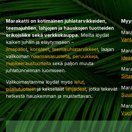
Marakatti on kotimainen juhlatarvikkeiden,
Myy
teemajuhlien, lahjojen ja hauskojen tuotteiden
Mara
erikoisliike sekä verkkokauppa.
Meiltä löydät
Vant
kaiken juhliin ja eläytymiseen –
ilmapallot
,
koristeet
,
teemajuhlatarvikkeet
, laajan
Mara
valikoiman
naamiaisasusteita
,
peruukkeja
,
Idea
maskeeraustuotteita
sekä paljon muuta
Mara
juhlatunnelman luomiseen.
Silt
Valikoimastamme löydät myös
lelut
,
Mara
pilailutuotteet
ja kekseliäät
lahjaideat
, jotka tekevät
Suup
hetkestä hauskemman ja muistettavan.
Mara
Vuol