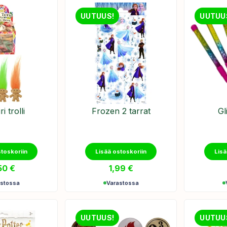
UUTUUS!
UUTUU
i trolli
Frozen 2 tarrat
Gl
stoskoriin
Lisää ostoskoriin
Lisä
50
€
1,99
€
astossa
Varastossa
UUTUUS!
UUTUU