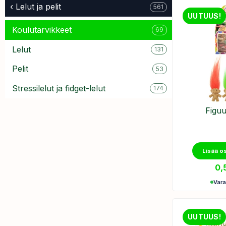
‹ Lelut ja pelit
561
UUTUUS!
Koulutarvikkeet
69
Lelut
131
Pelit
53
Stressilelut ja fidget-lelut
174
Figuur
Lisää o
0,
Var
UUTUUS!