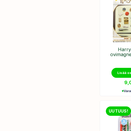
​Harry
ovimagnee
Lisää o
9,
Var
UUTUUS!