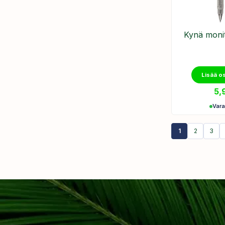
Kynä monit
Lisää o
5,
Var
1
2
3