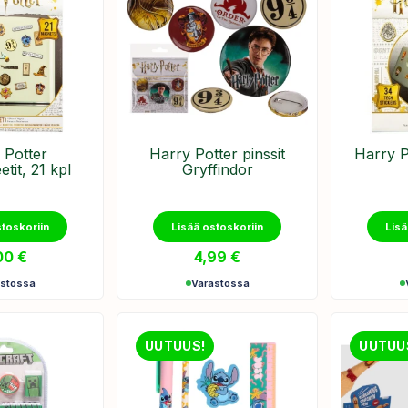
 Potter
Harry Potter pinssit
Harry P
tit, 21 kpl
Gryffindor
stoskoriin
Lisää ostoskoriin
Lisä
00
€
4,99
€
astossa
Varastossa
UUTUUS!
UUTUU