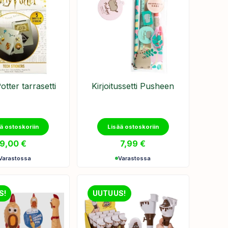
otter tarrasetti
Kirjoitussetti Pusheen
ä ostoskoriin
Lisää ostoskoriin
9,00
€
7,99
€
Varastossa
Varastossa
S!
UUTUUS!