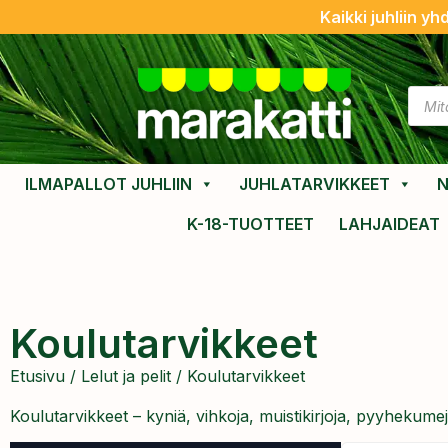
Kaikki juhliin yh
ILMAPALLOT JUHLIIN
JUHLATARVIKKEET
N
K-18-TUOTTEET
LAHJAIDEAT
Koulutarvikkeet
Etusivu
/
Lelut ja pelit
/ Koulutarvikkeet
Koulutarvikkeet – kyniä, vihkoja, muistikirjoja, pyyhekumej