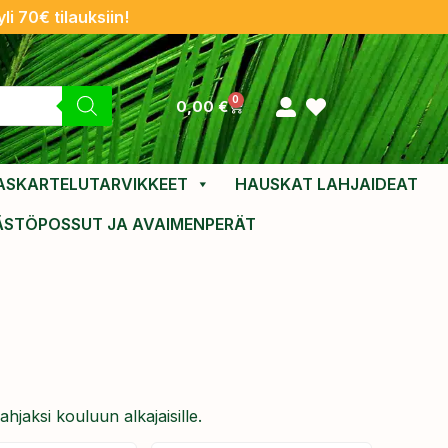
li 70€ tilauksiin!
0
0,00
€
ASKARTELUTARVIKKEET
HAUSKAT LAHJAIDEAT
ÄSTÖPOSSUT JA AVAIMENPERÄT
hjaksi kouluun alkajaisille.