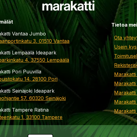
mälät
Tietoa me
katti Vantaa Jumbo
Ota yhtey
aanportinkatu 3, 01510 Vantaa
Usein kys
katti Lempäälä Ideapark
Toimituse
parkinkatu 4, 37550 Lempäälä
Rekisteris
katti Pori Puuvilla
Marakatti
apuistokatu 14, 28100 Pori
Marakatti
katti Seinäjoki Ideapark
Marakatti
ohjantie 57, 60320 Seinäjoki
Marakatti
katti Tampere Ratina
Marakatt
teenkatu 1, 33100 Tampere