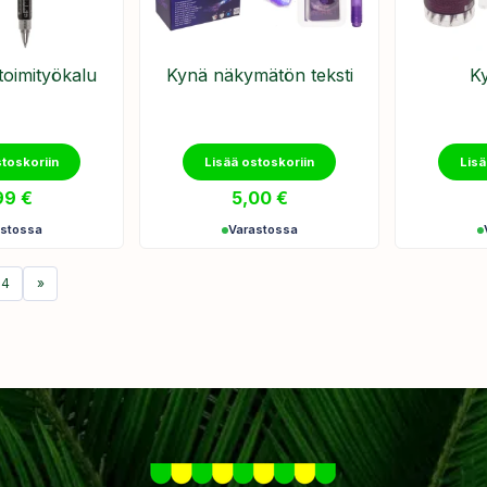
oimityökalu
Kynä näkymätön teksti
Ky
stoskoriin
Lisää ostoskoriin
Lisä
99
€
5,00
€
astossa
Varastossa
4
»