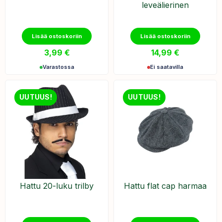
leveälierinen
Lisää ostoskoriin
Lisää ostoskoriin
3,99
€
14,99
€
Varastossa
Ei saatavilla
UUTUUS!
UUTUUS!
Hattu 20-luku trilby
Hattu flat cap harmaa