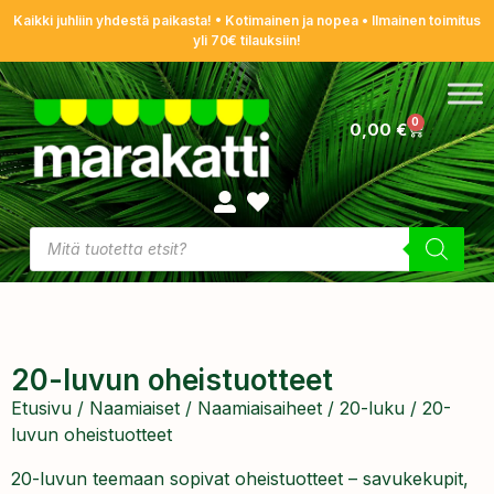
Kaikki juhliin yhdestä paikasta! • Kotimainen ja nopea • Ilmainen toimitus
yli 70€ tilauksiin!
0
0,00
€
20-luvun oheistuotteet
Etusivu
/
Naamiaiset
/
Naamiaisaiheet
/
20-luku
/ 20-
luvun oheistuotteet
20-luvun teemaan sopivat oheistuotteet – savukekupit,