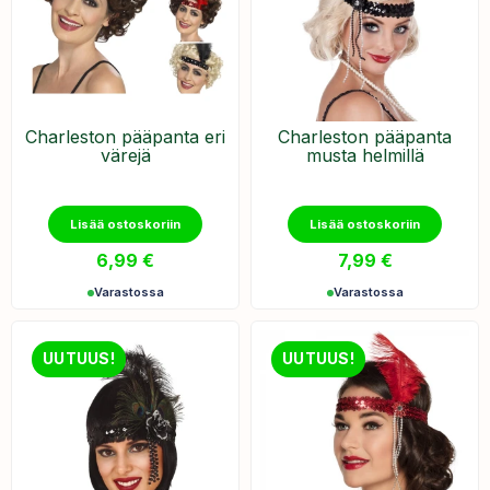
Charleston pääpanta eri
Charleston pääpanta
värejä
musta helmillä
Lisää ostoskoriin
Lisää ostoskoriin
6,99
€
7,99
€
Varastossa
Varastossa
UUTUUS!
UUTUUS!