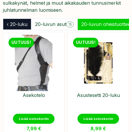
sulkakynät, helmet ja muut aikakauden tunnusmerkit
juhlatunnelman luomiseen.
‹ 20-luku
20-luvun asut
20-luvun oheistuottee
15
UUTUUS!
UUTUUS!
Asekotelo
Asustesetti 20-luku
Lisää ostoskoriin
Lisää ostoskoriin
7,99
€
8,99
€