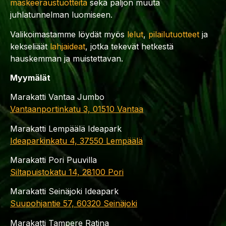
maskeeraustuotteita
sekä paljon muuta
juhlatunnelman luomiseen.
Valikoimastamme löydät myös
lelut
,
pilailutuotteet
ja
kekseliäät
lahjaideat
, jotka tekevät hetkestä
hauskemman ja muistettavan.
Myymälät
Marakatti Vantaa Jumbo
Vantaanportinkatu 3, 01510 Vantaa
Marakatti Lempäälä Ideapark
Ideaparkinkatu 4, 37550 Lempäälä
Marakatti Pori Puuvilla
Siltapuistokatu 14, 28100 Pori
Marakatti Seinäjoki Ideapark
Suupohjantie 57, 60320 Seinäjoki
Marakatti Tampere Ratina