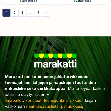
Varastossa
Varastossa
1
2
3
…
5
»
Marakatti on kotimainen juhlatarvikkeiden,
teemajuhlien, lahjojen ja hauskojen tuotteiden
erikoisliike sekä verkkokauppa.
Meiltä löydät kaiken
juhliin ja eläytymiseen –
ilmapallot
,
koristeet
,
teemajuhlatarvikkeet
, laajan
valikoiman
naamiaisasusteita
,
peruukkeja
,