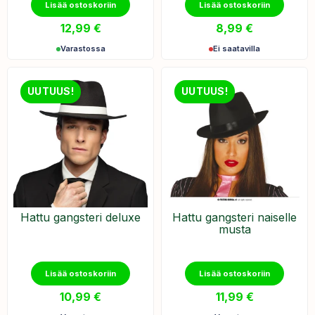
Lisää ostoskoriin
Lisää ostoskoriin
12,99
€
8,99
€
Varastossa
Ei saatavilla
UUTUUS!
UUTUUS!
Hattu gangsteri deluxe
Hattu gangsteri naiselle
musta
Lisää ostoskoriin
Lisää ostoskoriin
10,99
€
11,99
€