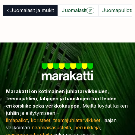
‹ Juomalasit ja mukit
Juomalasit
Juomapullot
61
Marakatti on kotimainen juhlatarvikkeiden,
teemajuhlien, lahjojen ja hauskojen tuotteiden
erikoisliike sekä verkkokauppa.
Meiltä löydät kaiken
juhliin ja eläytymiseen –
ilmapallot
,
koristeet
,
teemajuhlatarvikkeet
, laajan
valikoiman
naamiaisasusteita
,
peruukkeja
,
maskeeraustuotteita
sekä paljon muuta