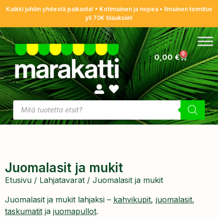
Kaikki juhliin yhdestä paikasta! • Kotimainen ja nopea • Ilmainen toimitus
yli 70€ tilauksiin!
0
0,00
€
Juomalasit ja mukit
Etusivu
/
Lahjatavarat
/ Juomalasit ja mukit
Juomalasit ja mukit lahjaksi –
kahvikupit
,
juomalasit
,
taskumatit
ja
juomapullot
.