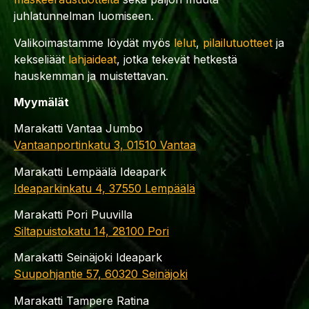
juhlatunnelman luomiseen.
Valikoimastamme löydät myös
lelut
,
pilailutuotteet
ja
kekseliäät
lahjaideat
, jotka tekevät hetkestä
hauskemman ja muistettavan.
Myymälät
Marakatti Vantaa Jumbo
Vantaanportinkatu 3, 01510 Vantaa
Marakatti Lempäälä Ideapark
Ideaparkinkatu 4, 37550 Lempäälä
Marakatti Pori Puuvilla
Siltapuistokatu 14, 28100 Pori
Marakatti Seinäjoki Ideapark
Suupohjantie 57, 60320 Seinäjoki
Marakatti Tampere Ratina