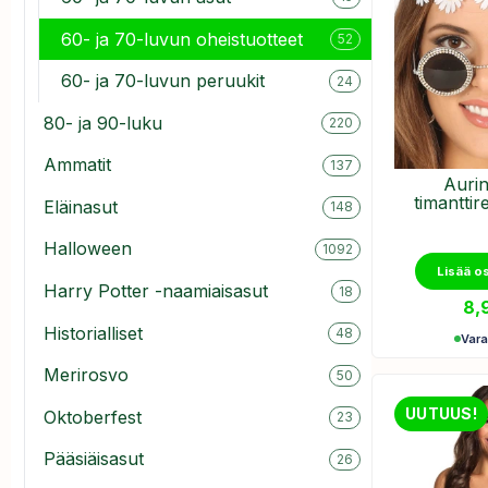
60- ja 70-luvun oheistuotteet
52
60- ja 70-luvun peruukit
24
80- ja 90-luku
220
Ammatit
137
Aurin
timanttir
Eläinasut
148
Halloween
1092
Lisää o
Harry Potter -naamiaisasut
18
8,
Historialliset
48
Var
Merirosvo
50
UUTUUS!
Oktoberfest
23
Pääsiäisasut
26