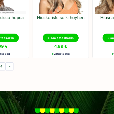
 disco hopea
Hiuskoriste solki höyhen
Hiusna
stoskoriin
Lisää ostoskoriin
Lisä
99
€
4,99
€
astossa
Varastossa
4
»