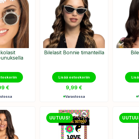
kolasit
Bilelasit Bonnie timanteilla
Bil
eunuksella
stoskoriin
Lisää ostoskoriin
Lisä
99
€
9,99
€
astossa
Varastossa
UUTUUS!
UUTUU