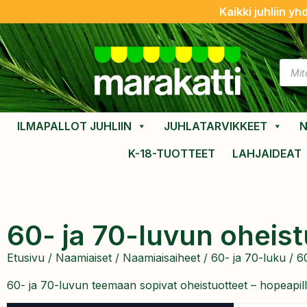
Kaikki juhliin yh
ILMAPALLOT JUHLIIN
JUHLATARVIKKEET
N
K-18-TUOTTEET
LAHJAIDEAT
60- ja 70-luvun oheist
Etusivu
/
Naamiaiset
/
Naamiaisaiheet
/
60- ja 70-luku
/ 60
60- ja 70-luvun teemaan sopivat oheistuotteet – hopeapilli