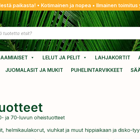
destä paikasta! • Kotimainen ja nopea • Ilmainen toimitus y
AAMIAISET
LELUT JA PELIT
LAHJAKORTIT
JUOMALASIT JA MUKIT
PUHELINTARVIKKEET
SÄ
uotteet
- ja 70-luvun oheistuotteet
t, helmikaulakorut, viuhkat ja muut hippiaikaan ja disko-tyyl