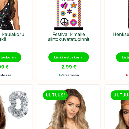
o kaulakoru
Festival kimalle
Henkseli
tkä
siirtokuvatatuoinnit
stoskoriin
Lisää ostoskoriin
Lisä
99
€
2,99
€
astossa
Varastossa
UUTUUS!
UUTUU