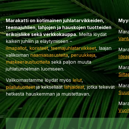
Marakatti on kotimainen juhlatarvikkeiden,
Myy
teemajuhlien, lahjojen ja hauskojen tuotteiden
Mara
erikoisliike sekä verkkokauppa.
Meiltä löydät
Vant
kaiken juhliin ja eläytymiseen –
ilmapallot
,
koristeet
,
teemajuhlatarvikkeet
, laajan
Mara
valikoiman
naamiaisasusteita
,
peruukkeja
,
Idea
maskeeraustuotteita
sekä paljon muuta
Mara
juhlatunnelman luomiseen.
Silt
Valikoimastamme löydät myös
lelut
,
Mara
pilailutuotteet
ja kekseliäät
lahjaideat
, jotka tekevät
Suup
hetkestä hauskemman ja muistettavan.
Mara
Vuol