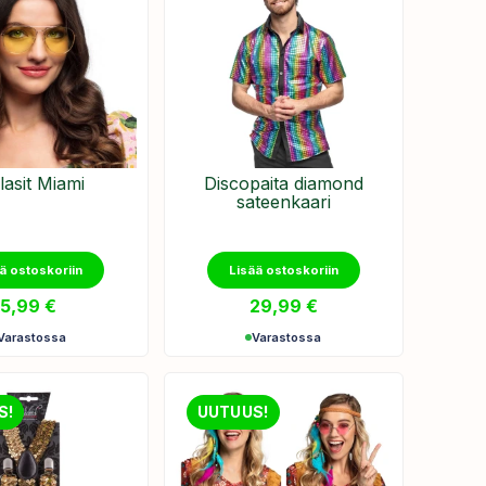
elasit Miami
Discopaita diamond
sateenkaari
ä ostoskoriin
Lisää ostoskoriin
5,99
€
29,99
€
Varastossa
Varastossa
S!
UUTUUS!