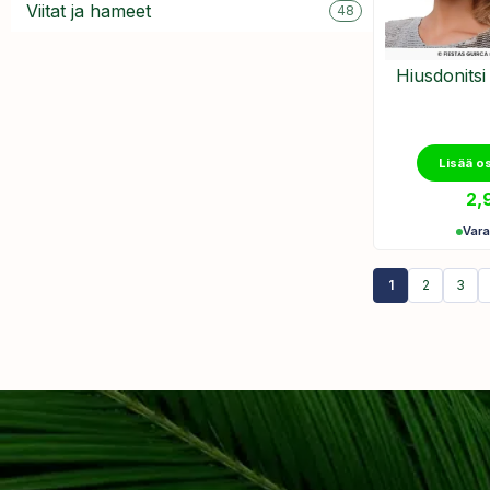
Viitat ja hameet
48
Hiusdonitsi
Lisää o
2,
Var
1
2
3