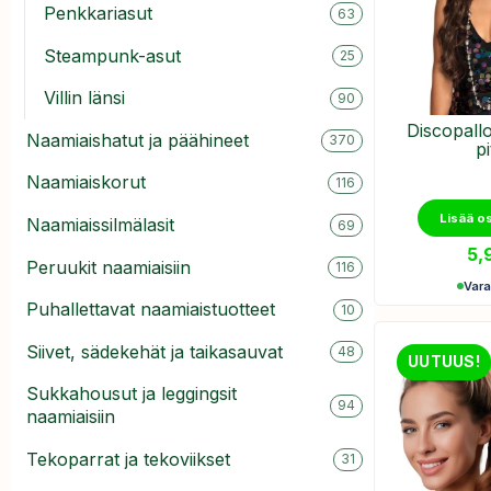
Penkkariasut
63
Steampunk-asut
25
Villin länsi
90
​Discopall
Naamiaishatut ja päähineet
370
pi
Naamiaiskorut
116
Lisää o
Naamiaissilmälasit
69
5,
Peruukit naamiaisiin
116
Var
Puhallettavat naamiaistuotteet
10
Siivet, sädekehät ja taikasauvat
48
UUTUUS!
Sukkahousut ja leggingsit
94
naamiaisiin
Tekoparrat ja tekoviikset
31