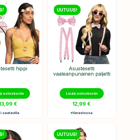
S!
UUTUUS!
tesetti hippi
Asustesetti
vaaleanpunainen paljetti
ä ostoskoriin
Lisää ostoskoriin
13,99
€
12,99
€
Ei saatavilla
Varastossa
S!
UUTUUS!