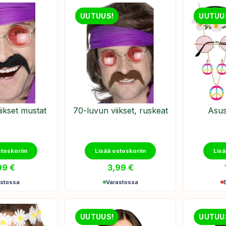
UUTUUS!
UUTUU
ikset mustat
70-luvun viikset, ruskeat
Asus
stoskoriin
Lisää ostoskoriin
Lisä
99
€
3,99
€
astossa
Varastossa
UUTUUS!
UUTUU