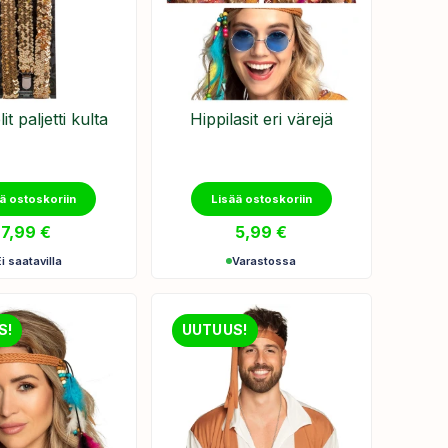
t paljetti kulta
Hippilasit eri värejä
ä ostoskoriin
Lisää ostoskoriin
7,99
€
5,99
€
Ei saatavilla
Varastossa
S!
UUTUUS!