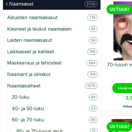
‹ Naamiaiset
2720
UUTUUS!
Aikuisten naamiaisasut
135
Käsineet ja laukut naamiaisiin
65
Lasten naamiaisasut
56
Leikkiaseet ja kahleet
106
Maskeeraus ja tehosteet
384
70-luvun vi
Naamarit ja silmikot
158
Naamiaisaiheet
1976
Lisää o
20-luku
3,
89
Var
40- ja 50-luku
23
60- ja 70-luku
89
UUTUUS!
60- ja 70-luvun asut
15