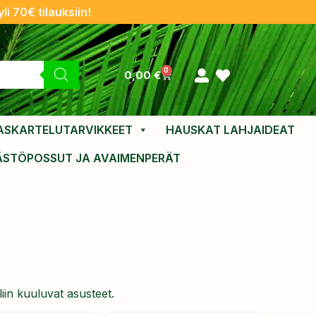
li 70€ tilauksiin!
0
0,00
€
ASKARTELUTARVIKKEET
HAUSKAT LAHJAIDEAT
ÄSTÖPOSSUT JA AVAIMENPERÄT
iin kuuluvat asusteet.