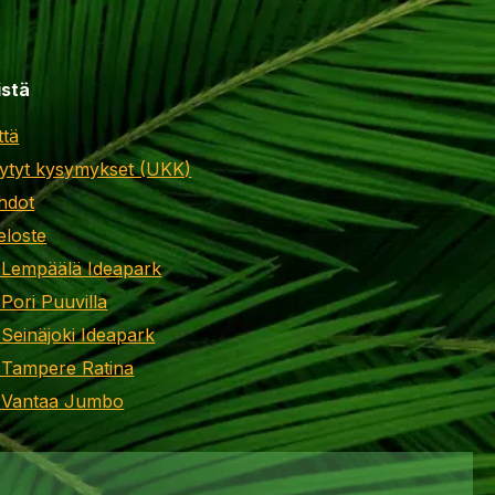
istä
ttä
ytyt kysymykset (UKK)
hdot
eloste
 Lempäälä Ideapark
 Pori Puuvilla
 Seinäjoki Ideapark
 Tampere Ratina
i Vantaa Jumbo