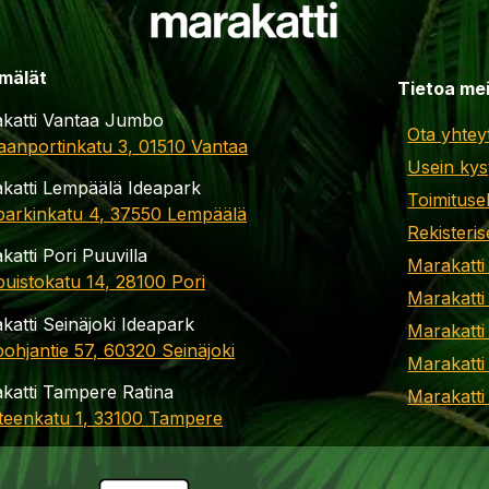
mälät
Tietoa me
katti Vantaa Jumbo
Ota yhtey
aanportinkatu 3, 01510 Vantaa
Usein kys
katti Lempäälä Ideapark
Toimituse
parkinkatu 4, 37550 Lempäälä
Rekisteris
katti Pori Puuvilla
Marakatti
apuistokatu 14, 28100 Pori
Marakatti
katti Seinäjoki Ideapark
Marakatti
ohjantie 57, 60320 Seinäjoki
Marakatti
katti Tampere Ratina
Marakatt
teenkatu 1, 33100 Tampere