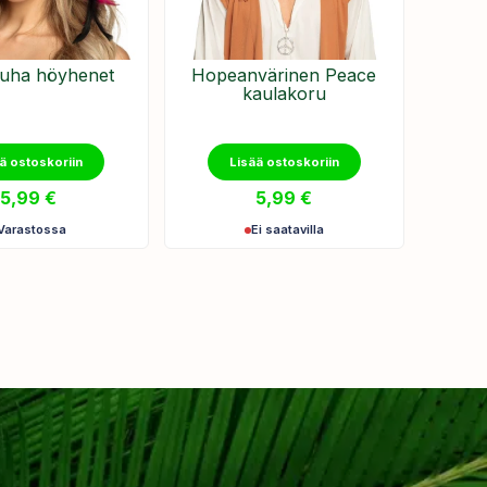
uha höyhenet
Hopeanvärinen Peace
kaulakoru
ä ostoskoriin
Lisää ostoskoriin
5,99
€
5,99
€
Varastossa
Ei saatavilla