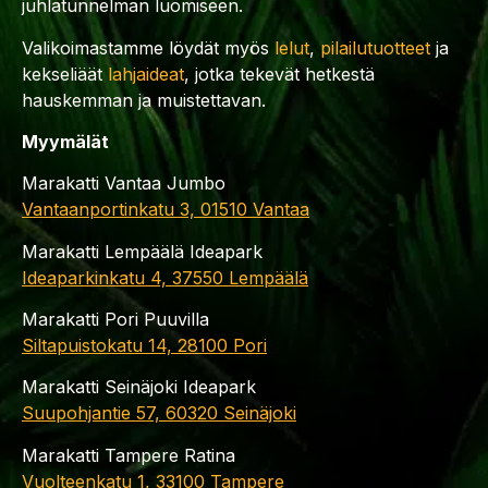
juhlatunnelman luomiseen.
Valikoimastamme löydät myös
lelut
,
pilailutuotteet
ja
kekseliäät
lahjaideat
, jotka tekevät hetkestä
hauskemman ja muistettavan.
Myymälät
Marakatti Vantaa Jumbo
Vantaanportinkatu 3, 01510 Vantaa
Marakatti Lempäälä Ideapark
Ideaparkinkatu 4, 37550 Lempäälä
Marakatti Pori Puuvilla
Siltapuistokatu 14, 28100 Pori
Marakatti Seinäjoki Ideapark
Suupohjantie 57, 60320 Seinäjoki
Marakatti Tampere Ratina
Vuolteenkatu 1, 33100 Tampere