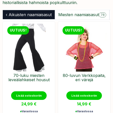
historiallisista hahmoista popkulttuuriin.
‹ Aikuisten naamiaisasut
Miesten naamiaisasut
78
UUTUUS!
UUTUUS!
70-luku miesten
​80-luvun Verkkopaita,
leveälahkeiset housut
eri värejä
Lisää ostoskoriin
Lisää ostoskoriin
24,99
€
14,99
€
Varastossa
Varastossa