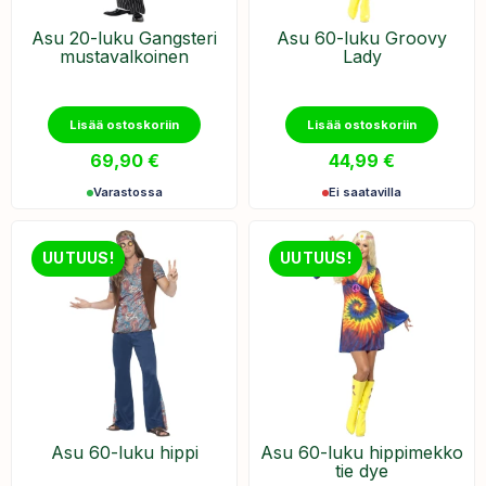
Asu 20-luku Gangsteri
Asu 60-luku Groovy
mustavalkoinen
Lady
Lisää ostoskoriin
Lisää ostoskoriin
69,90
€
44,99
€
Varastossa
Ei saatavilla
UUTUUS!
UUTUUS!
Asu 60-luku hippi
Asu 60-luku hippimekko
tie dye