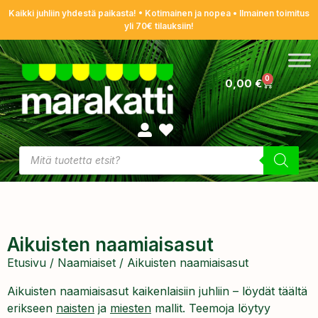
Kaikki juhliin yhdestä paikasta! • Kotimainen ja nopea • Ilmainen toimitus
yli 70€ tilauksiin!
0
0,00
€
Aikuisten naamiaisasut
Etusivu
/
Naamiaiset
/ Aikuisten naamiaisasut
Aikuisten naamiaisasut kaikenlaisiin juhliin – löydät täältä
erikseen
naisten
ja
miesten
mallit. Teemoja löytyy