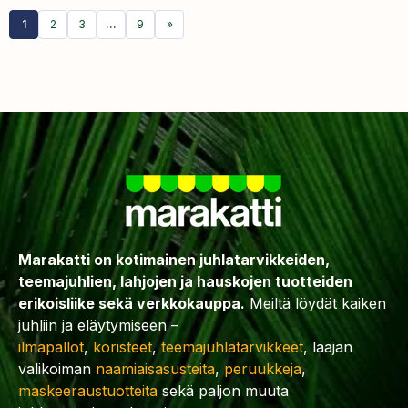
1
2
3
…
9
»
Marakatti on kotimainen juhlatarvikkeiden,
teemajuhlien, lahjojen ja hauskojen tuotteiden
erikoisliike sekä verkkokauppa.
Meiltä löydät kaiken
juhliin ja eläytymiseen –
ilmapallot
,
koristeet
,
teemajuhlatarvikkeet
, laajan
valikoiman
naamiaisasusteita
,
peruukkeja
,
maskeeraustuotteita
sekä paljon muuta