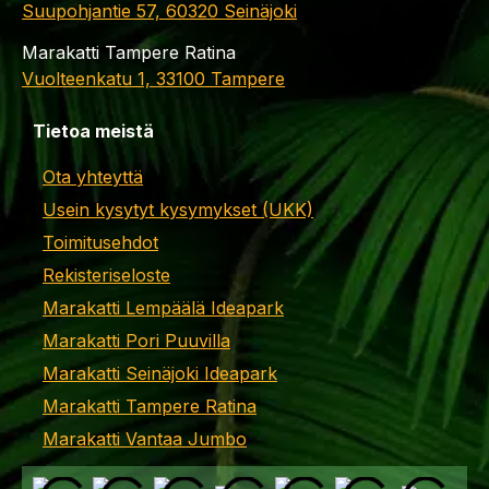
Suupohjantie 57, 60320 Seinäjoki
Marakatti Tampere Ratina
Vuolteenkatu 1, 33100 Tampere
Tietoa meistä
Ota yhteyttä
Usein kysytyt kysymykset (UKK)
Toimitusehdot
Rekisteriseloste
Marakatti Lempäälä Ideapark
Marakatti Pori Puuvilla
Marakatti Seinäjoki Ideapark
Marakatti Tampere Ratina
Marakatti Vantaa Jumbo