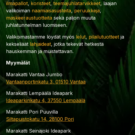
ilmapallot
,
koristeet
,
teemajuhlatarvikkeet
, laajan
valikoiman
naamiaisasusteita
,
peruukkeja
,
maskeeraustuotteita
sekä paljon muuta
juhlatunnelman luomiseen.
Valikoimastamme löydät myös
lelut
,
pilailutuotteet
ja
kekseliäät
lahjaideat
, jotka tekevät hetkestä
hauskemman ja muistettavan.
Myymälät
Marakatti Vantaa Jumbo
Vantaanportinkatu 3, 01510 Vantaa
Marakatti Lempäälä Ideapark
Ideaparkinkatu 4, 37550 Lempäälä
Marakatti Pori Puuvilla
Siltapuistokatu 14, 28100 Pori
Marakatti Seinäjoki Ideapark