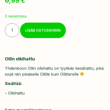
6,99
€
3 varastossa
LISÄÄ OSTOSKORIIN
Ollin olkihattu
Yhdenkoon Ollin olkihattu on tyylikäs kesähattu, joka
sopii niin jokaiselle Ollille kuin Ollittarelle
Sisältää:
– Olkihattu
Katso myymäläsaatavuus