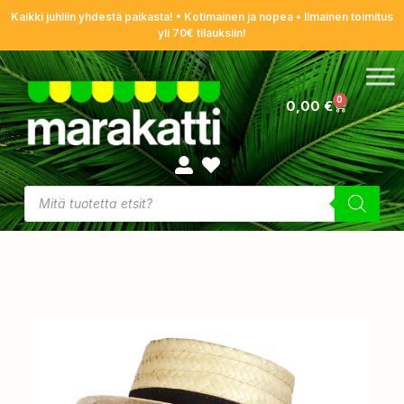
Kaikki juhliin yhdestä paikasta! • Kotimainen ja nopea • Ilmainen toimitus
yli 70€ tilauksiin!
0
0,00
€