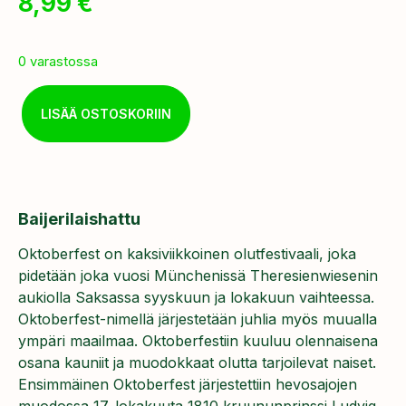
8,99
€
0 varastossa
LISÄÄ OSTOSKORIIN
Baijerilaishattu
Oktoberfest on kaksiviikkoinen olutfestivaali, joka
pidetään joka vuosi Münchenissä Theresienwiesenin
aukiolla Saksassa syyskuun ja lokakuun vaihteessa.
Oktoberfest-nimellä järjestetään juhlia myös muualla
ympäri maailmaa. Oktoberfestiin kuuluu olennaisena
osana kauniit ja muodokkaat olutta tarjoilevat naiset.
Ensimmäinen Oktoberfest järjestettiin hevosajojen
muodossa 17. lokakuuta 1810 kruununprinssi Ludvig