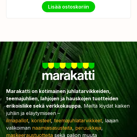
Lisää ostoskoriin
Marakatti on kotimainen juhlatarvikkeiden,
teemajuhlien, lahjojen ja hauskojen tuotteiden
erikoisliike sekä verkkokauppa.
Meiltä löydät kaiken
juhliin ja eläytymiseen –
ilmapallot
,
koristeet
,
teemajuhlatarvikkeet
, laajan
valikoiman
naamiaisasusteita
,
peruukkeja
,
maskeeraustuotteita
sekä paljon muuta