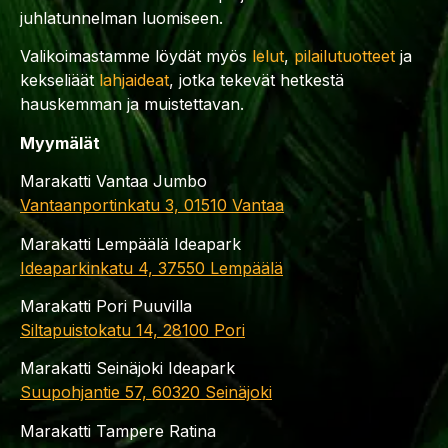
juhlatunnelman luomiseen.
Valikoimastamme löydät myös
lelut
,
pilailutuotteet
ja
kekseliäät
lahjaideat
, jotka tekevät hetkestä
hauskemman ja muistettavan.
Myymälät
Marakatti Vantaa Jumbo
Vantaanportinkatu 3, 01510 Vantaa
Marakatti Lempäälä Ideapark
Ideaparkinkatu 4, 37550 Lempäälä
Marakatti Pori Puuvilla
Siltapuistokatu 14, 28100 Pori
Marakatti Seinäjoki Ideapark
Suupohjantie 57, 60320 Seinäjoki
Marakatti Tampere Ratina