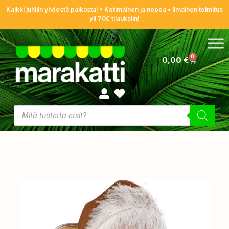
Kaikki juhliin yhdestä paikasta! • Kotimainen ja nopea • Ilmainen toimitus
yli 70€ tilauksiin!
0
0,00
€