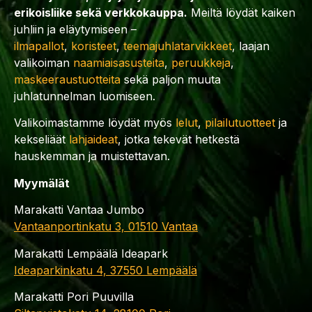
erikoisliike sekä verkkokauppa.
Meiltä löydät kaiken
juhliin ja eläytymiseen –
ilmapallot
,
koristeet
,
teemajuhlatarvikkeet
, laajan
valikoiman
naamiaisasusteita
,
peruukkeja
,
maskeeraustuotteita
sekä paljon muuta
juhlatunnelman luomiseen.
Valikoimastamme löydät myös
lelut
,
pilailutuotteet
ja
kekseliäät
lahjaideat
, jotka tekevät hetkestä
hauskemman ja muistettavan.
Myymälät
Marakatti Vantaa Jumbo
Vantaanportinkatu 3, 01510 Vantaa
Marakatti Lempäälä Ideapark
Ideaparkinkatu 4, 37550 Lempäälä
Marakatti Pori Puuvilla