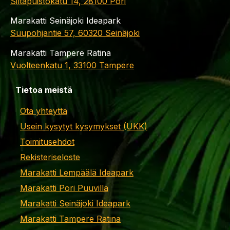
Siltapuistokatu 14, 28100 Pori
Marakatti Seinäjoki Ideapark
Suupohjantie 57, 60320 Seinäjoki
Marakatti Tampere Ratina
Vuolteenkatu 1, 33100 Tampere
Tietoa meistä
Ota yhteyttä
Usein kysytyt kysymykset (UKK)
Toimitusehdot
Rekisteriseloste
Marakatti Lempäälä Ideapark
Marakatti Pori Puuvilla
Marakatti Seinäjoki Ideapark
Marakatti Tampere Ratina