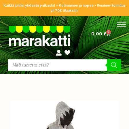
Kaikki juhliin yhdestä paikasta! • Kotimainen ja nopea • Ilmainen toimitus
yli 70€ tilauksiin!
0
0,00
€