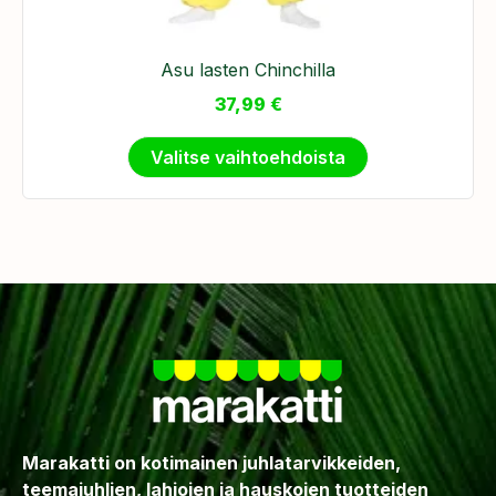
Asu lasten Chinchilla
37,99
€
Valitse vaihtoehdoista
Marakatti on kotimainen juhlatarvikkeiden,
teemajuhlien, lahjojen ja hauskojen tuotteiden