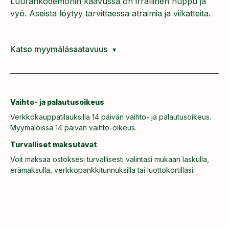
Luurankodemonin kaavussa on irrallinen huppu ja
vyö. Aseista löytyy tarvittaessa atraimia ja viikatteita.
Katso myymäläsaatavuus
Vaihto- ja palautusoikeus
Verkkokauppatilauksilla 14 päivän vaihto- ja palautusoikeus.
Myymälöissä 14 päivän vaihto-oikeus.
Turvalliset maksutavat
Voit maksaa ostoksesi turvallisesti valintasi mukaan laskulla,
erämaksulla, verkkopankkitunnuksilla tai luottokortillasi.