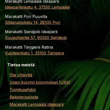
Marakatti Lempäälä Ideapark
Ideaparkinkatu 4, 37550 Lempäälä
Marakatti Pori Puuvilla
Siltapuistokatu 14, 28100 Pori
Marakatti Seinäjoki Ideapark
Suupohjantie 57, 60320 Seinäjoki
Marakatti Tampere Ratina
Vuolteenkatu 1, 33100 Tampere
Tietoa meistä
Ota yhteyttä
Usein kysytyt kysymykset (UKK)
Toimitusehdot
Rekisteriseloste
Marakatti Lempäälä Ideapark