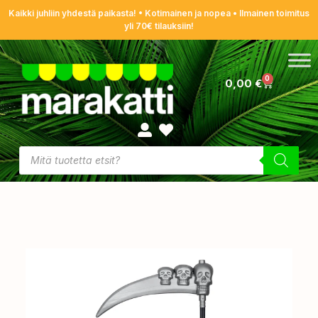
Kaikki juhliin yhdestä paikasta! • Kotimainen ja nopea • Ilmainen toimitus
yli 70€ tilauksiin!
0
0,00
€