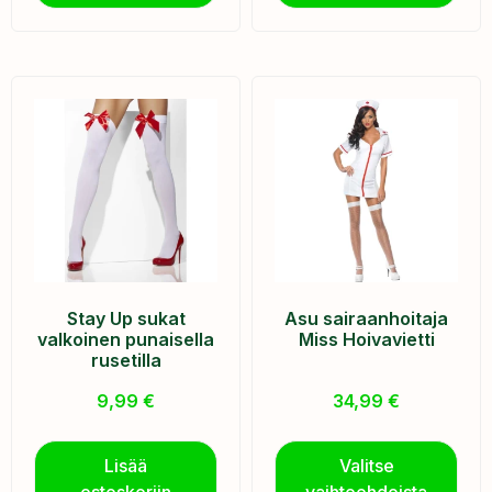
Stay Up sukat
Asu sairaanhoitaja
valkoinen punaisella
Miss Hoivavietti
rusetilla
9,99
€
34,99
€
Lisää
Valitse
ostoskoriin
vaihtoehdoista