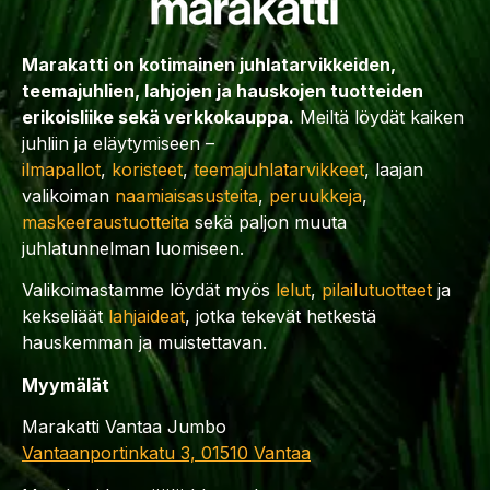
Marakatti on kotimainen juhlatarvikkeiden,
teemajuhlien, lahjojen ja hauskojen tuotteiden
erikoisliike sekä verkkokauppa.
Meiltä löydät kaiken
juhliin ja eläytymiseen –
ilmapallot
,
koristeet
,
teemajuhlatarvikkeet
, laajan
valikoiman
naamiaisasusteita
,
peruukkeja
,
maskeeraustuotteita
sekä paljon muuta
juhlatunnelman luomiseen.
Valikoimastamme löydät myös
lelut
,
pilailutuotteet
ja
kekseliäät
lahjaideat
, jotka tekevät hetkestä
hauskemman ja muistettavan.
Myymälät
Marakatti Vantaa Jumbo
Vantaanportinkatu 3, 01510 Vantaa