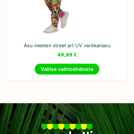
Asu miesten street art UV verkkariasu
49,99
€
Valitse vaihtoehdoista