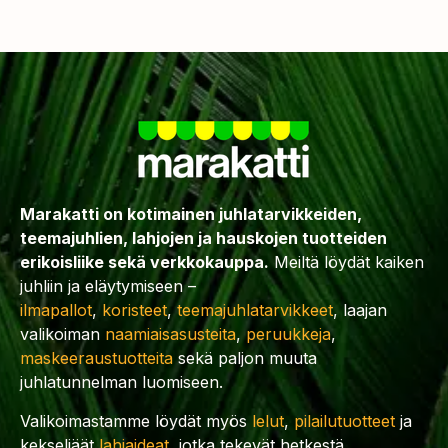
Marakatti on kotimainen juhlatarvikkeiden,
teemajuhlien, lahjojen ja hauskojen tuotteiden
erikoisliike sekä verkkokauppa.
Meiltä löydät kaiken
juhliin ja eläytymiseen –
ilmapallot
,
koristeet
,
teemajuhlatarvikkeet
, laajan
valikoiman
naamiaisasusteita
,
peruukkeja
,
maskeeraustuotteita
sekä paljon muuta
juhlatunnelman luomiseen.
Valikoimastamme löydät myös
lelut
,
pilailutuotteet
ja
kekseliäät
lahjaideat
, jotka tekevät hetkestä