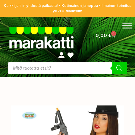
Kaikki juhliin yhdestä paikasta! • Kotimainen ja nopea • Ilmainen toimitus
yli 70€ tilauksiin!
0
0,00
€