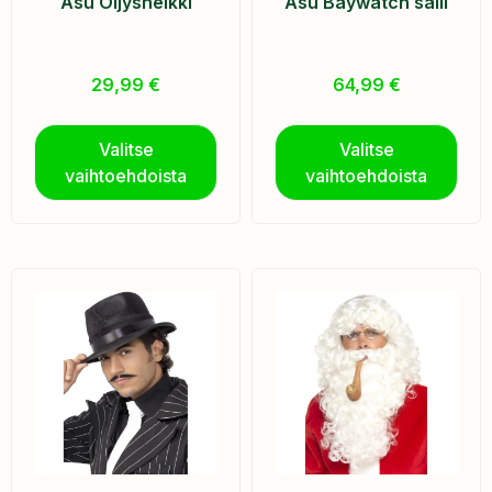
Asu Öljysheikki
Asu Baywatch sälli
29,99
€
64,99
€
Valitse
Valitse
vaihtoehdoista
vaihtoehdoista