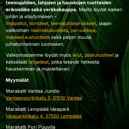
teemajuhlien, lahjojen ja hauskojen tuotteiden
erikoisliike sekä verkkokauppa.
Meiltä löydät kaiken
juhliin ja eläytymiseen –
ilmapallot
,
koristeet
,
teemajuhlatarvikkeet
, laajan
valikoiman
naamiaisasusteita
,
peruukkeja
,
maskeeraustuotteita
sekä paljon muuta
juhlatunnelman luomiseen.
Valikoimastamme löydät myös
lelut
,
pilailutuotteet
ja
kekseliäät
lahjaideat
, jotka tekevät hetkestä
hauskemman ja muistettavan.
Myymälät
Marakatti Vantaa Jumbo
Vantaanportinkatu 3, 01510 Vantaa
Marakatti Lempäälä Ideapark
Ideaparkinkatu 4, 37550 Lempäälä
Marakatti Pori Puuvilla