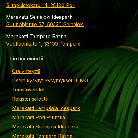
Siltapuistokatu 14, 28100 Pori
Marakatti Seinäjoki Ideapark
Suupohjantie 57, 60320 Seinäjoki
Marakatti Tampere Ratina
Vuolteenkatu 1, 33100 Tampere
Tietoa meistä
Ota yhteyttä
Usein kysytyt kysymykset (UKK)
Toimitusehdot
Rekisteriseloste
Marakatti Lempäälä Ideapark
Marakatti Pori Puuvilla
Marakatti Seinäjoki Ideapark
Marakatti Tampere Ratina