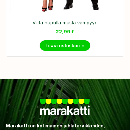
Viitta hupulla musta vampyyri
22,99
€
Lisää ostoskoriin
Marakatti on kotimainen juhlatarvikkeiden,