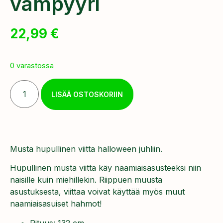
vampyyri
22,99
€
0 varastossa
LISÄÄ OSTOSKORIIN
Musta hupullinen viitta halloween juhliin.
Hupullinen musta viitta käy naamiaisasusteeksi niin
naisille kuin miehillekin. Riippuen muusta
asustuksesta, viittaa voivat käyttää myös muut
naamiaisasuiset hahmot!
Pituus: 132 cm