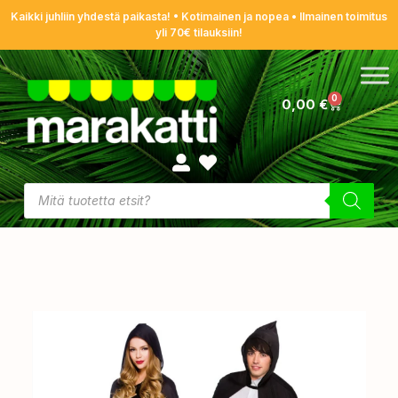
Kaikki juhliin yhdestä paikasta! • Kotimainen ja nopea • Ilmainen toimitus
yli 70€ tilauksiin!
0
0,00
€