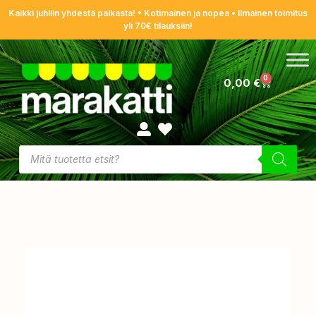
Kaikki juhliin yhdestä paikasta! • Kotimainen ja nopea • Ilmainen toimitus
yli 70€ tilauksiin!
0
0,00
€