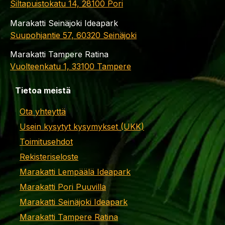
Siltapuistokatu 14, 28100 Pori
Marakatti Seinäjoki Ideapark
Suupohjantie 57, 60320 Seinäjoki
Marakatti Tampere Ratina
Vuolteenkatu 1, 33100 Tampere
Tietoa meistä
Ota yhteyttä
Usein kysytyt kysymykset (UKK)
Toimitusehdot
Rekisteriseloste
Marakatti Lempäälä Ideapark
Marakatti Pori Puuvilla
Marakatti Seinäjoki Ideapark
Marakatti Tampere Ratina