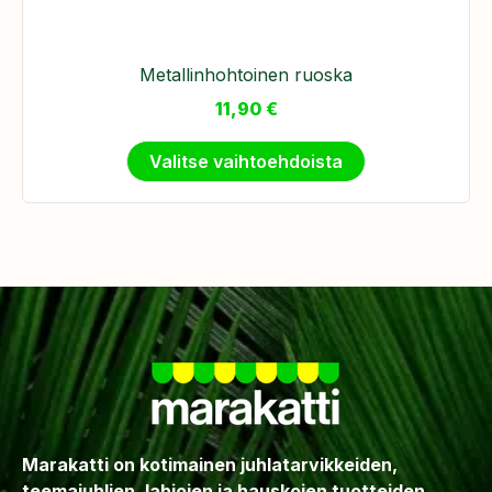
Metallinhohtoinen ruoska
11,90
€
Valitse vaihtoehdoista
Marakatti on kotimainen juhlatarvikkeiden,
teemajuhlien, lahjojen ja hauskojen tuotteiden