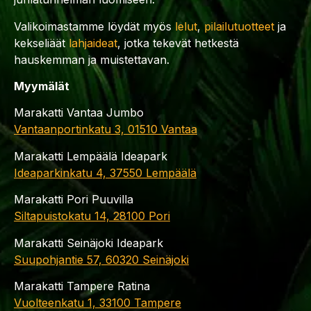
Valikoimastamme löydät myös
lelut
,
pilailutuotteet
ja
kekseliäät
lahjaideat
, jotka tekevät hetkestä
hauskemman ja muistettavan.
Myymälät
Marakatti Vantaa Jumbo
Vantaanportinkatu 3, 01510 Vantaa
Marakatti Lempäälä Ideapark
Ideaparkinkatu 4, 37550 Lempäälä
Marakatti Pori Puuvilla
Siltapuistokatu 14, 28100 Pori
Marakatti Seinäjoki Ideapark
Suupohjantie 57, 60320 Seinäjoki
Marakatti Tampere Ratina
Vuolteenkatu 1, 33100 Tampere