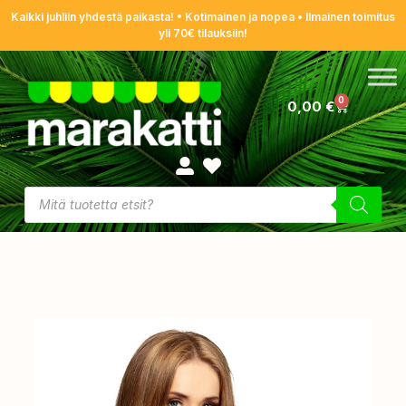
Kaikki juhliin yhdestä paikasta! • Kotimainen ja nopea • Ilmainen toimitus
yli 70€ tilauksiin!
0
0,00
€