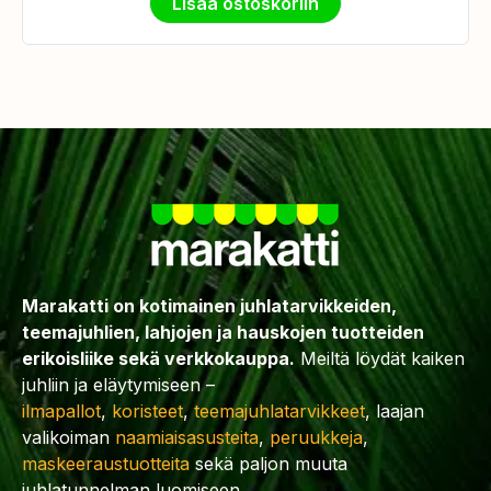
Lisää ostoskoriin
Marakatti on kotimainen juhlatarvikkeiden,
teemajuhlien, lahjojen ja hauskojen tuotteiden
erikoisliike sekä verkkokauppa.
Meiltä löydät kaiken
juhliin ja eläytymiseen –
ilmapallot
,
koristeet
,
teemajuhlatarvikkeet
, laajan
valikoiman
naamiaisasusteita
,
peruukkeja
,
maskeeraustuotteita
sekä paljon muuta
juhlatunnelman luomiseen.