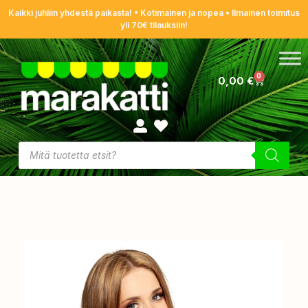
Kaikki juhliin yhdestä paikasta! • Kotimainen ja nopea • Ilmainen toimitus
yli 70€ tilauksiin!
0
0,00
€