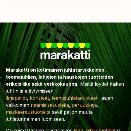
Marakatti on kotimainen juhlatarvikkeiden,
teemajuhlien, lahjojen ja hauskojen tuotteiden
erikoisliike sekä verkkokauppa.
Meiltä löydät kaiken
juhliin ja eläytymiseen –
ilmapallot
,
koristeet
,
teemajuhlatarvikkeet
, laajan
valikoiman
naamiaisasusteita
,
peruukkeja
,
maskeeraustuotteita
sekä paljon muuta
juhlatunnelman luomiseen.
Valikoimastamme löydät myös
lelut
,
pilailutuotteet
ja