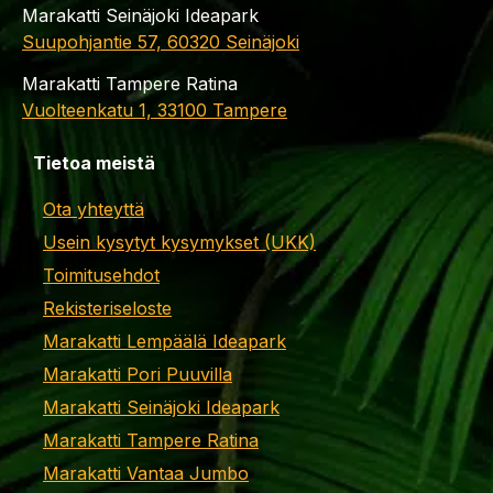
Marakatti Seinäjoki Ideapark
Suupohjantie 57, 60320 Seinäjoki
Marakatti Tampere Ratina
Vuolteenkatu 1, 33100 Tampere
Tietoa meistä
Ota yhteyttä
Usein kysytyt kysymykset (UKK)
Toimitusehdot
Rekisteriseloste
Marakatti Lempäälä Ideapark
Marakatti Pori Puuvilla
Marakatti Seinäjoki Ideapark
Marakatti Tampere Ratina
Marakatti Vantaa Jumbo