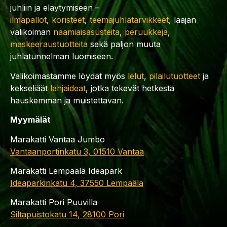
juhliin ja eläytymiseen –
ilmapallot
,
koristeet
,
teemajuhlatarvikkeet
, laajan
valikoiman
naamiaisasusteita
,
peruukkeja
,
maskeeraustuotteita
sekä paljon muuta
juhlatunnelman luomiseen.
Valikoimastamme löydät myös
lelut
,
pilailutuotteet
ja
kekseliäät
lahjaideat
, jotka tekevät hetkestä
hauskemman ja muistettavan.
Myymälät
Marakatti Vantaa Jumbo
Vantaanportinkatu 3, 01510 Vantaa
Marakatti Lempäälä Ideapark
Ideaparkinkatu 4, 37550 Lempäälä
Marakatti Pori Puuvilla
Siltapuistokatu 14, 28100 Pori