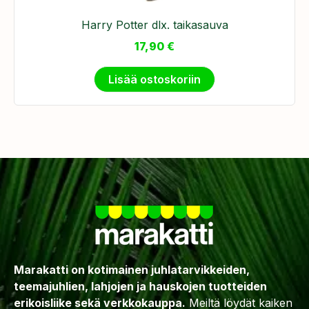
Harry Potter dlx. taikasauva
17,90
€
Lisää ostoskoriin
Marakatti on kotimainen juhlatarvikkeiden,
teemajuhlien, lahjojen ja hauskojen tuotteiden
erikoisliike sekä verkkokauppa.
Meiltä löydät kaiken