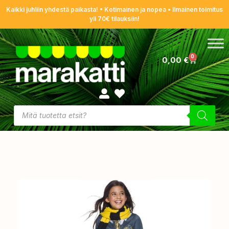
Kaikki juhliin yhdestä paikasta! • Kotimainen ja nopea • Ilmainen toimitus
yli 70€ tilauksiin!
0
0,00
€