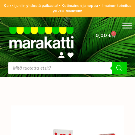
Kaikki juhliin yhdestä paikasta! • Kotimainen ja nopea • Ilmainen toimitus
yli 70€ tilauksiin!
0
0,00
€