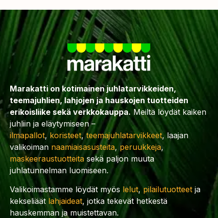
Marakatti on kotimainen juhlatarvikkeiden,
teemajuhlien, lahjojen ja hauskojen tuotteiden
erikoisliike sekä verkkokauppa.
Meiltä löydät kaiken
juhliin ja eläytymiseen –
ilmapallot
,
koristeet
,
teemajuhlatarvikkeet
, laajan
valikoiman
naamiaisasusteita
,
peruukkeja
,
maskeeraustuotteita
sekä paljon muuta
juhlatunnelman luomiseen.
Valikoimastamme löydät myös
lelut
,
pilailutuotteet
ja
kekseliäät
lahjaideat
, jotka tekevät hetkestä
hauskemman ja muistettavan.