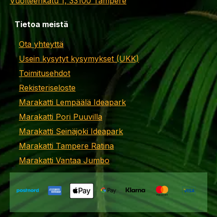
Vuolteenkatu 1, 33100 Tampere
Tietoa meistä
Ota yhteyttä
Usein kysytyt kysymykset (UKK)
Toimitusehdot
Rekisteriseloste
Marakatti Lempäälä Ideapark
Marakatti Pori Puuvilla
Marakatti Seinäjoki Ideapark
Marakatti Tampere Ratina
Marakatti Vantaa Jumbo