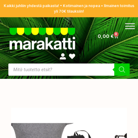
Kaikki juhliin yhdestä paikasta! • Kotimainen ja nopea • Ilmainen toimitus
yli 70€ tilauksiin!
0
0,00
€