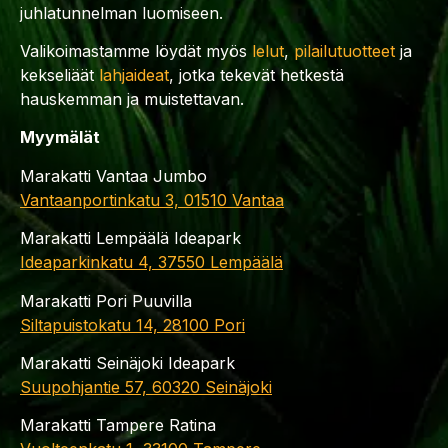
juhlatunnelman luomiseen.
Valikoimastamme löydät myös
lelut
,
pilailutuotteet
ja
kekseliäät
lahjaideat
, jotka tekevät hetkestä
hauskemman ja muistettavan.
Myymälät
Marakatti Vantaa Jumbo
Vantaanportinkatu 3, 01510 Vantaa
Marakatti Lempäälä Ideapark
Ideaparkinkatu 4, 37550 Lempäälä
Marakatti Pori Puuvilla
Siltapuistokatu 14, 28100 Pori
Marakatti Seinäjoki Ideapark
Suupohjantie 57, 60320 Seinäjoki
Marakatti Tampere Ratina