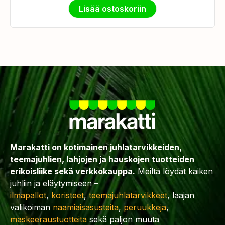
Lisää ostoskoriin
Marakatti on kotimainen juhlatarvikkeiden,
teemajuhlien, lahjojen ja hauskojen tuotteiden
erikoisliike sekä verkkokauppa.
Meiltä löydät kaiken
juhliin ja eläytymiseen –
ilmapallot
,
koristeet
,
teemajuhlatarvikkeet
, laajan
valikoiman
naamiaisasusteita
,
peruukkeja
,
maskeeraustuotteita
sekä paljon muuta