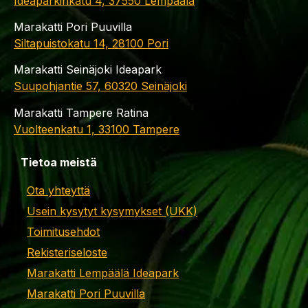
Ideaparkinkatu 4, 37550 Lempäälä
Marakatti Pori Puuvilla
Siltapuistokatu 14, 28100 Pori
Marakatti Seinäjoki Ideapark
Suupohjantie 57, 60320 Seinäjoki
Marakatti Tampere Ratina
Vuolteenkatu 1, 33100 Tampere
Tietoa meistä
Ota yhteyttä
Usein kysytyt kysymykset (UKK)
Toimitusehdot
Rekisteriseloste
Marakatti Lempäälä Ideapark
Marakatti Pori Puuvilla