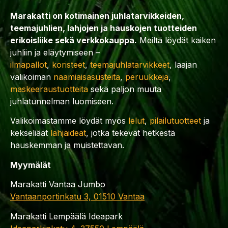
Marakatti on kotimainen juhlatarvikkeiden,
teemajuhlien, lahjojen ja hauskojen tuotteiden
erikoisliike sekä verkkokauppa.
Meiltä löydät kaiken
juhliin ja eläytymiseen –
ilmapallot
,
koristeet
,
teemajuhlatarvikkeet
, laajan
valikoiman
naamiaisasusteita
,
peruukkeja
,
maskeeraustuotteita
sekä paljon muuta
juhlatunnelman luomiseen.
Valikoimastamme löydät myös
lelut
,
pilailutuotteet
ja
kekseliäät
lahjaideat
, jotka tekevät hetkestä
hauskemman ja muistettavan.
Myymälät
Marakatti Vantaa Jumbo
Vantaanportinkatu 3, 01510 Vantaa
Marakatti Lempäälä Ideapark