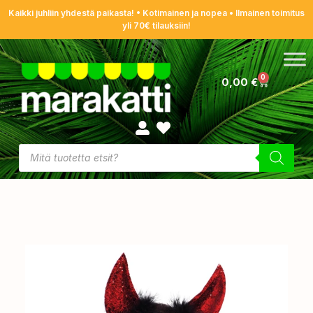
Kaikki juhliin yhdestä paikasta! • Kotimainen ja nopea • Ilmainen toimitus
yli 70€ tilauksiin!
0
0,00
€