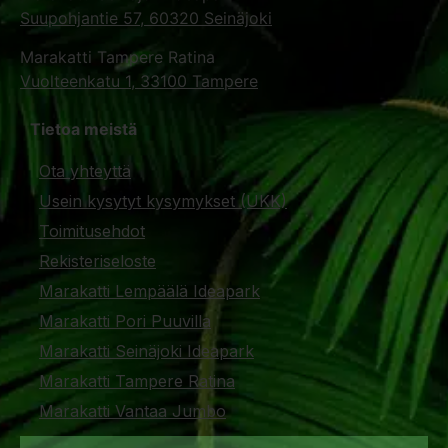
Suupohjantie 57, 60320 Seinäjoki
Marakatti Tampere Ratina
Vuolteenkatu 1, 33100 Tampere
Tietoa meistä
Ota yhteyttä
Usein kysytyt kysymykset (UKK)
Toimitusehdot
Rekisteriseloste
Marakatti Lempäälä Ideapark
Marakatti Pori Puuvilla
Marakatti Seinäjoki Ideapark
Marakatti Tampere Ratina
Marakatti Vantaa Jumbo