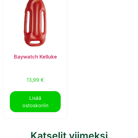
Baywatch Kelluke
13,99
€
Lisää
ostoskoriin
Katselit viimeksi