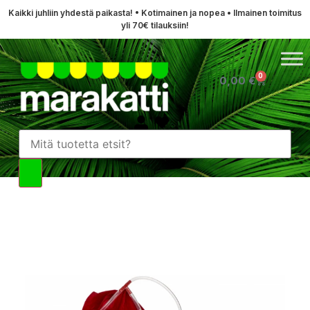
Kaikki juhliin yhdestä paikasta! • Kotimainen ja nopea • Ilmainen toimitus
yli 70€ tilauksiin!
0
0,00
€