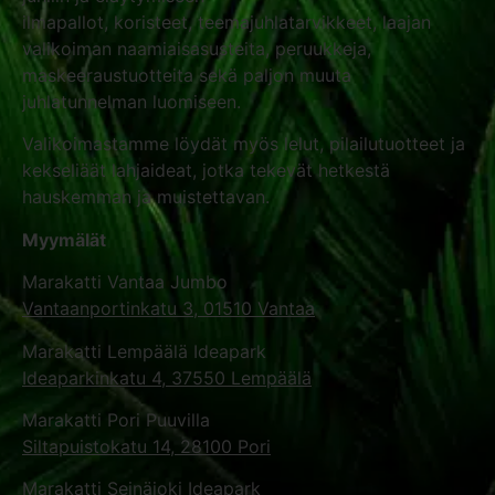
ilmapallot
,
koristeet
,
teemajuhlatarvikkeet
, laajan
valikoiman
naamiaisasusteita
,
peruukkeja
,
maskeeraustuotteita
sekä paljon muuta
juhlatunnelman luomiseen.
Valikoimastamme löydät myös
lelut
,
pilailutuotteet
ja
kekseliäät
lahjaideat
, jotka tekevät hetkestä
hauskemman ja muistettavan.
Myymälät
Marakatti Vantaa Jumbo
Vantaanportinkatu 3, 01510 Vantaa
Marakatti Lempäälä Ideapark
Ideaparkinkatu 4, 37550 Lempäälä
Marakatti Pori Puuvilla
Siltapuistokatu 14, 28100 Pori
Marakatti Seinäjoki Ideapark