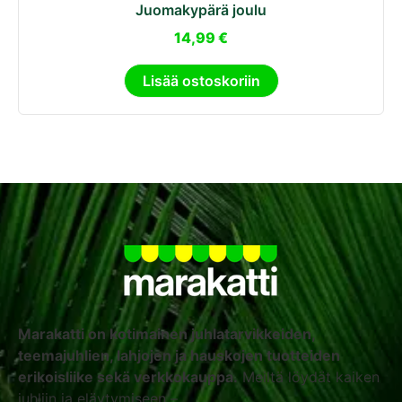
Juomakypärä joulu
14,99
€
Lisää ostoskoriin
Marakatti on kotimainen juhlatarvikkeiden,
teemajuhlien, lahjojen ja hauskojen tuotteiden
erikoisliike sekä verkkokauppa.
Meiltä löydät kaiken
juhliin ja eläytymiseen –