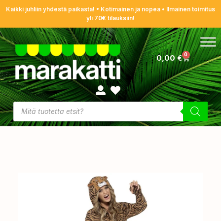
Kaikki juhliin yhdestä paikasta! • Kotimainen ja nopea • Ilmainen toimitus
yli 70€ tilauksiin!
0
0,00
€