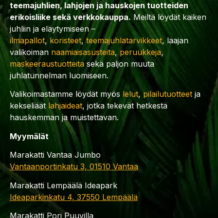
teemajuhlien, lahjojen ja hauskojen tuotteiden
erikoisliike sekä verkkokauppa.
Meiltä löydät kaiken
juhliin ja eläytymiseen –
ilmapallot
,
koristeet
,
teemajuhlatarvikkeet
, laajan
valikoiman
naamiaisasusteita
,
peruukkeja
,
maskeeraustuotteita
sekä paljon muuta
juhlatunnelman luomiseen.
Valikoimastamme löydät myös
lelut
,
pilailutuotteet
ja
kekseliäät
lahjaideat
, jotka tekevät hetkestä
hauskemman ja muistettavan.
Myymälät
Marakatti Vantaa Jumbo
Vantaanportinkatu 3, 01510 Vantaa
Marakatti Lempäälä Ideapark
Ideaparkinkatu 4, 37550 Lempäälä
Marakatti Pori Puuvilla