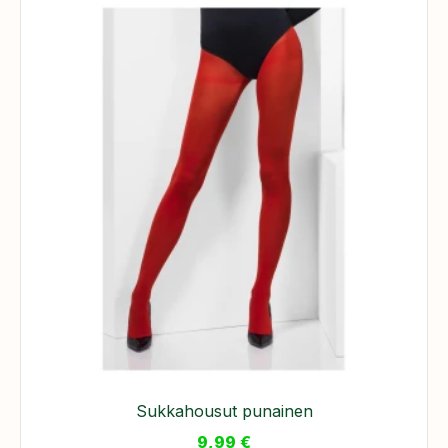
Sukkahousut punainen
9,99
€