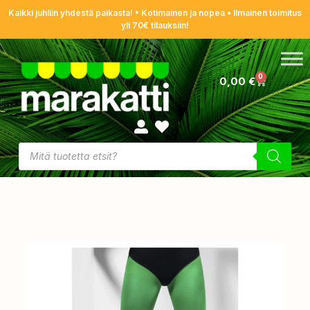
Kaikki juhliin yhdestä paikasta! • Kotimainen ja nopea • Ilmainen toimitus
yli 70€ tilauksiin!
0
0,00
€