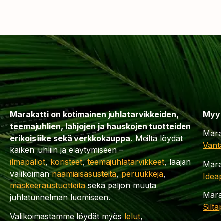
Marakatti on kotimainen juhlatarvikkeiden,
Myy
teemajuhlien, lahjojen ja hauskojen tuotteiden
Mara
erikoisliike sekä verkkokauppa.
Meiltä löydät
Vant
kaiken juhliin ja eläytymiseen –
ilmapallot
,
koristeet
,
teemajuhlatarvikkeet
, laajan
Mara
valikoiman
naamiaisasusteita
,
peruukkeja
,
Idea
maskeeraustuotteita
sekä paljon muuta
Mara
juhlatunnelman luomiseen.
Silt
Valikoimastamme löydät myös
lelut
,