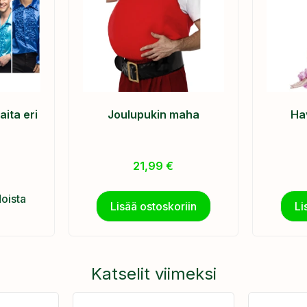
aita eri
Joulupukin maha
Hav
21,99
€
doista
Lisää ostoskoriin
Li
Katselit viimeksi