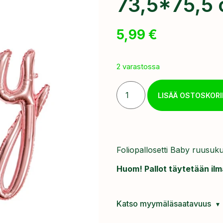
73,5*75,5
5,99
€
2 varastossa
LISÄÄ OSTOSKORI
Foliopallosetti Baby ruusuk
Huom! Pallot täytetään ilm
Katso myymäläsaatavuus