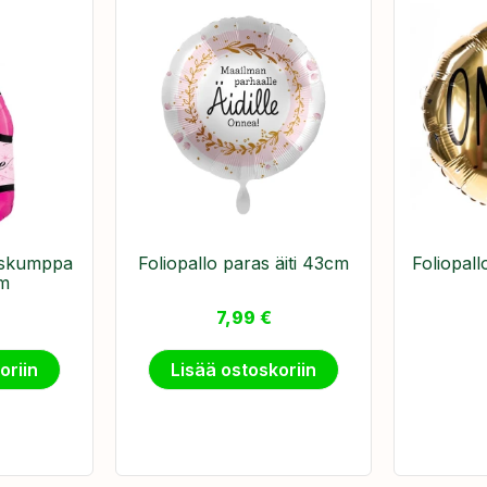
i skumppa
Foliopallo paras äiti 43cm
Foliopal
m
7,99
€
oriin
Lisää ostoskoriin