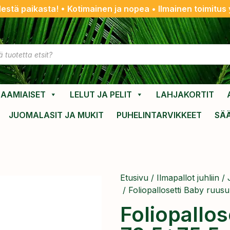
destä paikasta! • Kotimainen ja nopea • Ilmainen toimitus y
AAMIAISET
LELUT JA PELIT
LAHJAKORTIT
JUOMALASIT JA MUKIT
PUHELINTARVIKKEET
SÄ
Etusivu
/
Ilmapallot juhliin
/
/ Foliopallosetti Baby ruus
Foliopallos