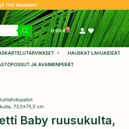
li 70€ tilauksiin!
0
0,00
€
ASKARTELUTARVIKKEET
HAUSKAT LAHJAIDEAT
ÄSTÖPOSSUT JA AVAIMENPERÄT
Juhlafoliopallot
ukulta, 73,5*75,5 cm
etti Baby ruusukulta,