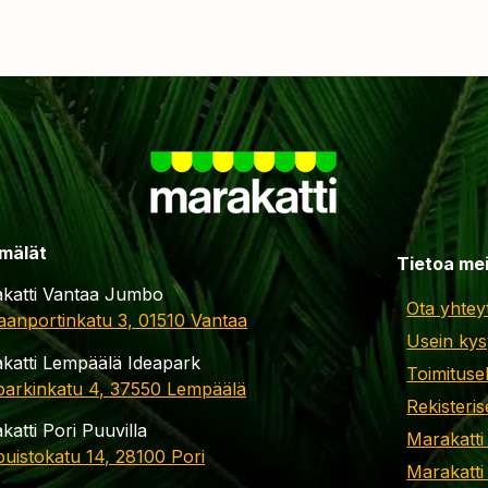
mälät
Tietoa me
katti Vantaa Jumbo
Ota yhtey
aanportinkatu 3, 01510 Vantaa
Usein kys
katti Lempäälä Ideapark
Toimituse
parkinkatu 4, 37550 Lempäälä
Rekisteris
katti Pori Puuvilla
Marakatti
apuistokatu 14, 28100 Pori
Marakatti