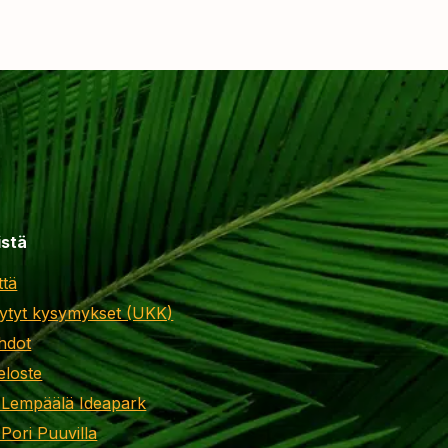
istä
ttä
ytyt kysymykset (UKK)
hdot
eloste
 Lempäälä Ideapark
 Pori Puuvilla