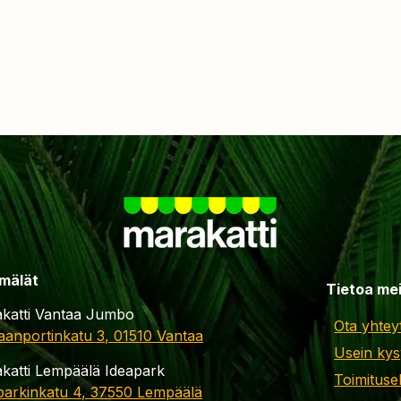
mälät
Tietoa me
katti Vantaa Jumbo
Ota yhtey
aanportinkatu 3, 01510 Vantaa
Usein kys
katti Lempäälä Ideapark
Toimituse
parkinkatu 4, 37550 Lempäälä