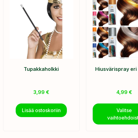
Tupakkaholkki
Hiusvärispray eri
3,99
€
4,99
€
Lisää ostoskoriin
Valitse
vaihtoehdois