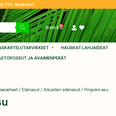
li 70€ tilauksiin!
0
0,00
€
ASKARTELUTARVIKKEET
HAUSKAT LAHJAIDEAT
ÄSTÖPOSSUT JA AVAIMENPERÄT
aisaiheet
/
Eläinasut
/
Aikuisten eläinasut
/ Pingviini asu
su