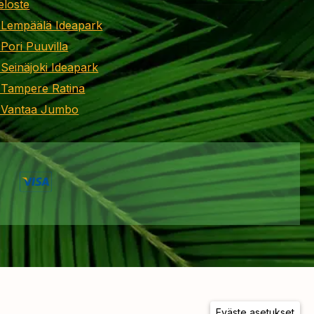
eloste
 Lempäälä Ideapark
 Pori Puuvilla
 Seinäjoki Ideapark
 Tampere Ratina
i Vantaa Jumbo
Eväste asetukset