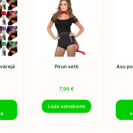
 värejä
Pirun setti
Asu pol
7,99
€
Lisää ostoskoriin
ta
v