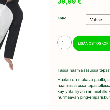
39,99
€
Koko
LISÄÄ OSTOSKORI
Tässä naamiaisasussa tepaste
Haalari on mukava päällä, se
naamiaisasussa tepastellessa
käy yhtä hyvin niin miehille
hurmaavan pingviiniparisk