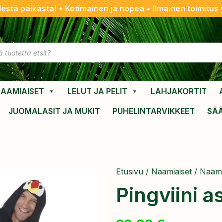
destä paikasta! • Kotimainen ja nopea • Ilmainen toimitus y
AAMIAISET
LELUT JA PELIT
LAHJAKORTIT
JUOMALASIT JA MUKIT
PUHELINTARVIKKEET
SÄ
Etusivu
/
Naamiaiset
/
Naami
Pingviini a