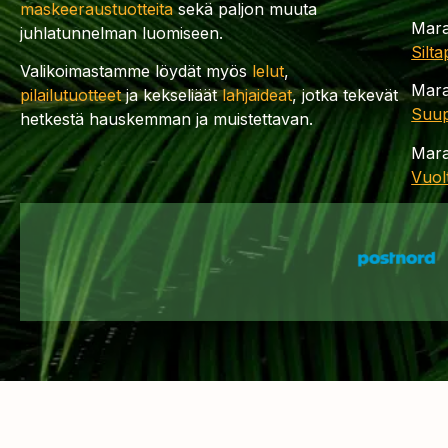
maskeeraustuotteita
sekä paljon muuta
Mara
juhlatunnelman luomiseen.
Silt
Valikoimastamme löydät myös
lelut
,
Mara
pilailutuotteet
ja kekseliäät
lahjaideat
, jotka tekevät
Suup
hetkestä hauskemman ja muistettavan.
Mara
Vuol