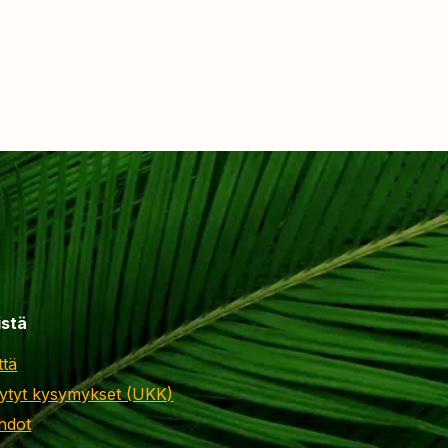
istä
ttä
ytyt kysymykset (UKK)
hdot