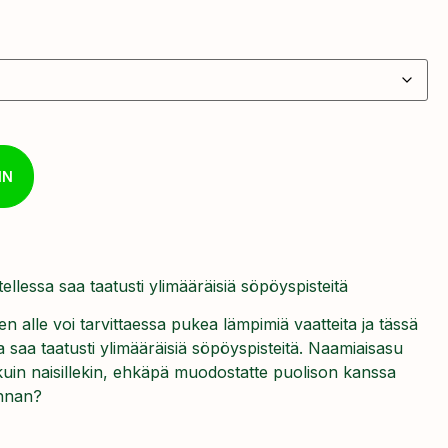
IN
llessa saa taatusti ylimääräisiä söpöyspisteitä
n alle voi tarvittaessa pukea lämpimiä vaatteita ja tässä
 saa taatusti ylimääräisiä söpöyspisteitä. Naamiaisasu
 kuin naisillekin, ehkäpä muodostatte puolison kanssa
unnan?