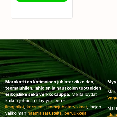
Marakatti on kotimainen juhlatarvikkeiden,
Myy
teemajuhlien, lahjojen ja hauskojen tuotteiden
Mara
erikoisliike sekä verkkokauppa.
Meiltä löydät
Vant
kaiken juhliin ja eläytymiseen –
ilmapallot
,
koristeet
,
teemajuhlatarvikkeet
, laajan
Mara
valikoiman
naamiaisasusteita
,
peruukkeja
,
Idea