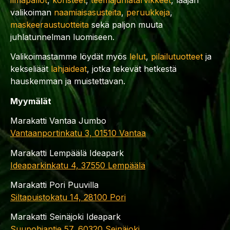
valikoiman
naamiaisasusteita
,
peruukkeja
,
maskeeraustuotteita
sekä paljon muuta
juhlatunnelman luomiseen.
Valikoimastamme löydät myös
lelut
,
pilailutuotteet
ja
kekseliäät
lahjaideat
, jotka tekevät hetkestä
hauskemman ja muistettavan.
Myymälät
Marakatti Vantaa Jumbo
Vantaanportinkatu 3, 01510 Vantaa
Marakatti Lempäälä Ideapark
Ideaparkinkatu 4, 37550 Lempäälä
Marakatti Pori Puuvilla
Siltapuistokatu 14, 28100 Pori
Marakatti Seinäjoki Ideapark
Suupohjantie 57, 60320 Seinäjoki