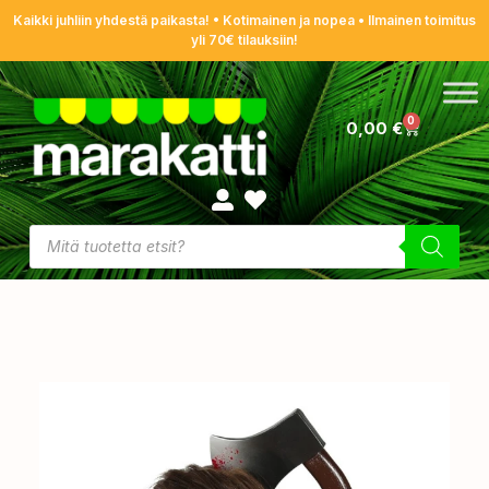
Kaikki juhliin yhdestä paikasta! • Kotimainen ja nopea • Ilmainen toimitus
yli 70€ tilauksiin!
0
0,00
€