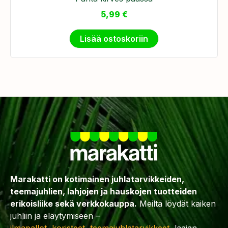
5,99
€
Lisää ostoskoriin
Marakatti on kotimainen juhlatarvikkeiden,
teemajuhlien, lahjojen ja hauskojen tuotteiden
erikoisliike sekä verkkokauppa.
Meiltä löydät kaiken
juhliin ja eläytymiseen –
ilmapallot
,
koristeet
,
teemajuhlatarvikkeet
, laajan