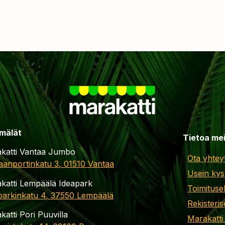
mälät
Tietoa me
katti Vantaa Jumbo
Ota yhtey
aanportinkatu 3, 01510 Vantaa
Usein kys
katti Lempäälä Ideapark
Toimituse
parkinkatu 4, 37550 Lempäälä
Rekisteris
katti Pori Puuvilla
Marakatti