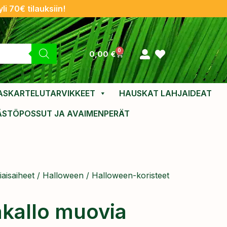
li 70€ tilauksiin!
0
0,00
€
ASKARTELUTARVIKKEET
HAUSKAT LAHJAIDEAT
ÄSTÖPOSSUT JA AVAIMENPERÄT
aisaiheet
/
Halloween
/
Halloween-koristeet
äkallo muovia