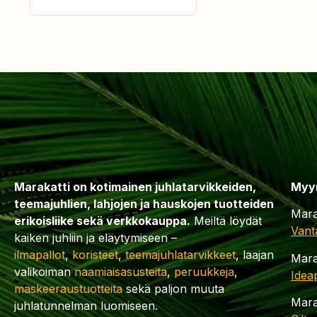
Marakatti on kotimainen juhlatarvikkeiden,
Myy
teemajuhlien, lahjojen ja hauskojen tuotteiden
Mara
erikoisliike sekä verkkokauppa.
Meiltä löydät
Vant
kaiken juhliin ja eläytymiseen –
ilmapallot
,
koristeet
,
teemajuhlatarvikkeet
, laajan
Mara
valikoiman
naamiaisasusteita
,
peruukkeja
,
Idea
maskeeraustuotteita
sekä paljon muuta
Mara
juhlatunnelman luomiseen.