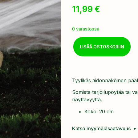
11,99
€
0 varastossa
LISÄÄ OSTOSKORIIN
Tyylikäs aidonnäköinen pä
Somista tarjoilupöytää tai 
näyttävyyttä.
Koko: 20 cm
Katso myymäläsaatavuus