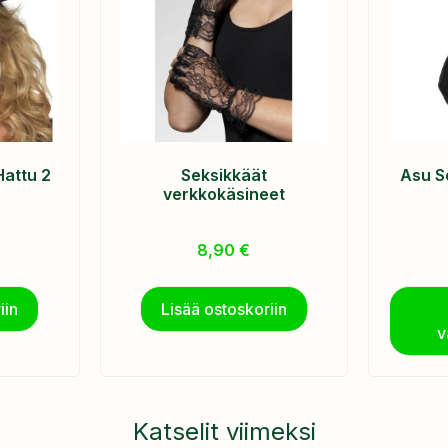
Hattu 2
Seksikkäät
Asu S
verkkokäsineet
8,90
€
iin
Lisää ostoskoriin
v
Katselit viimeksi