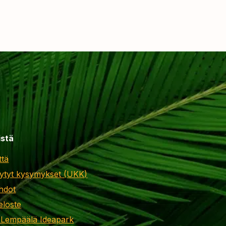
istä
ttä
ytyt kysymykset (UKK)
hdot
eloste
 Lempäälä Ideapark