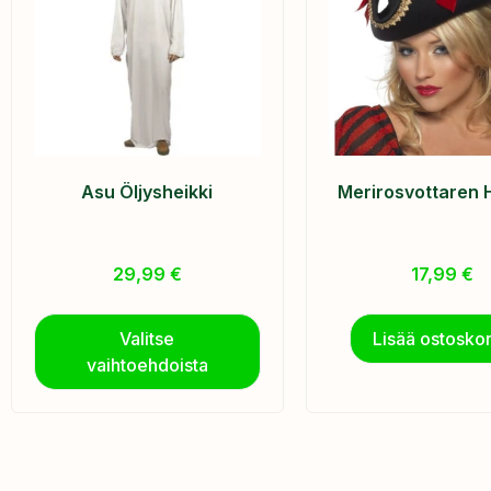
Asu Öljysheikki
Merirosvottaren 
29,99
€
17,99
€
Valitse
Lisää ostoskor
vaihtoehdoista