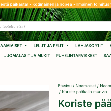
destä paikasta! • Kotimainen ja nopea • Ilmainen toimitus y
AAMIAISET
LELUT JA PELIT
LAHJAKORTIT
JUOMALASIT JA MUKIT
PUHELINTARVIKKEET
SÄ
Etusivu
/
Naamiaiset
/
Naami
/ Koriste pääkallo muovia
Koriste pä