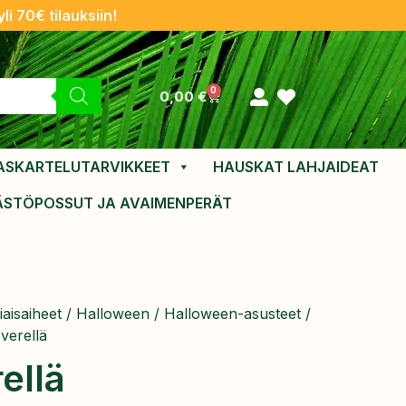
li 70€ tilauksiin!
0
0,00
€
ASKARTELUTARVIKKEET
HAUSKAT LAHJAIDEAT
ÄSTÖPOSSUT JA AVAIMENPERÄT
aisaiheet
/
Halloween
/
Halloween-asusteet
/
verellä
ellä