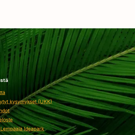
istä
ttä
ytyt kysymykset (UKK)
hdot
eloste
 Lempäälä Ideapark