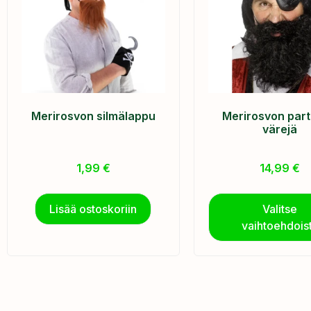
Merirosvon silmälappu
Merirosvon parta
värejä
1,99
€
14,99
€
Lisää ostoskoriin
Valitse
vaihtoehdois