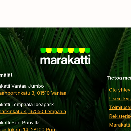
mälät
Tietoa me
katti Vantaa Jumbo
Ota yhtey
aanportinkatu 3, 01510 Vantaa
Usein kys
katti Lempäälä Ideapark
Toimituse
parkinkatu 4, 37550 Lempäälä
Rekisteris
katti Pori Puuvilla
Marakatti
apuistokatu 14, 28100 Pori