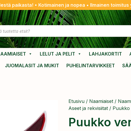
destä paikasta! • Kotimainen ja nopea • Ilmainen toimitus y
AAMIAISET
LELUT JA PELIT
LAHJAKORTIT
JUOMALASIT JA MUKIT
PUHELINTARVIKKEET
SÄ
Etusivu
/
Naamiaiset
/
Naami
Aseet ja rekvisiitat
/ Puukko 
Puukko ver