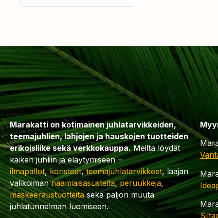
Marakatti on kotimainen juhlatarvikkeiden,
Myy
teemajuhlien, lahjojen ja hauskojen tuotteiden
Mara
erikoisliike sekä verkkokauppa.
Meiltä löydät
Vant
kaiken juhliin ja eläytymiseen –
ilmapallot
,
koristeet
,
teemajuhlatarvikkeet
, laajan
Mara
valikoiman
naamiaisasusteita
,
peruukkeja
,
Idea
maskeeraustuotteita
sekä paljon muuta
Mara
juhlatunnelman luomiseen.
Silt