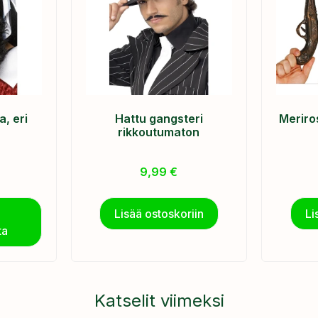
, eri
Hattu gangsteri
Meriro
rikkoutumaton
9,99
€
Lisää ostoskoriin
Li
ta
Katselit viimeksi