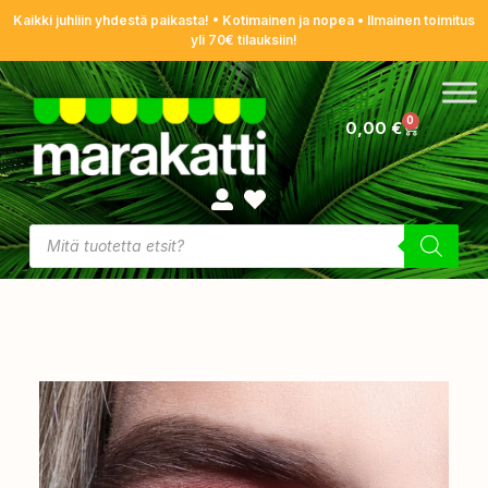
Kaikki juhliin yhdestä paikasta! • Kotimainen ja nopea • Ilmainen toimitus
yli 70€ tilauksiin!
0
0,00
€