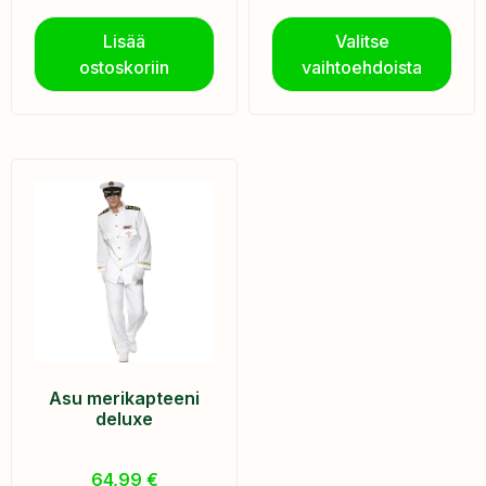
Lisää
Valitse
ostoskoriin
vaihtoehdoista
Asu merikapteeni
deluxe
64,99
€