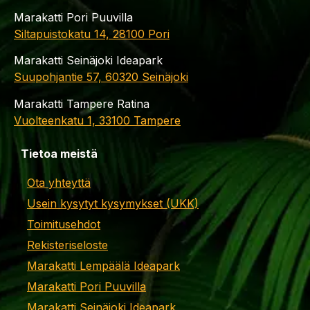
Marakatti Pori Puuvilla
Siltapuistokatu 14, 28100 Pori
Marakatti Seinäjoki Ideapark
Suupohjantie 57, 60320 Seinäjoki
Marakatti Tampere Ratina
Vuolteenkatu 1, 33100 Tampere
Tietoa meistä
Ota yhteyttä
Usein kysytyt kysymykset (UKK)
Toimitusehdot
Rekisteriseloste
Marakatti Lempäälä Ideapark
Marakatti Pori Puuvilla
Marakatti Seinäjoki Ideapark