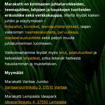
Marakatti on kotimainen juhlatarvikkeiden,
teemajuhlien, lahjojen ja hauskojen tuotteiden
erikoisliike sekä verkkokauppa.
Meiltä löydät kaiken
juhliin ja eläytymiseen –
ilmapallot
,
koristeet
,
teemajuhlatarvikkeet
, laajan
valikoiman
naamiaisasusteita
,
peruukkeja
,
maskeeraustuotteita
sekä paljon muuta
juhlatunnelman luomiseen.
Valikoimastamme löydät myös
lelut
,
pilailutuotteet
ja
kekseliäät
lahjaideat
, jotka tekevät hetkestä
hauskemman ja muistettavan.
Myymälät
Marakatti Vantaa Jumbo
Vantaanportinkatu 3, 01510 Vantaa
Marakatti Lempäälä Ideapark
Ideaparkinkatu 4, 37550 Lempäälä