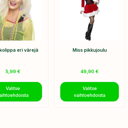
kolippa eri värejä
Miss pikkujoulu
5,99
€
49,90
€
Valitse
Valitse
aihtoehdoista
vaihtoehdoista