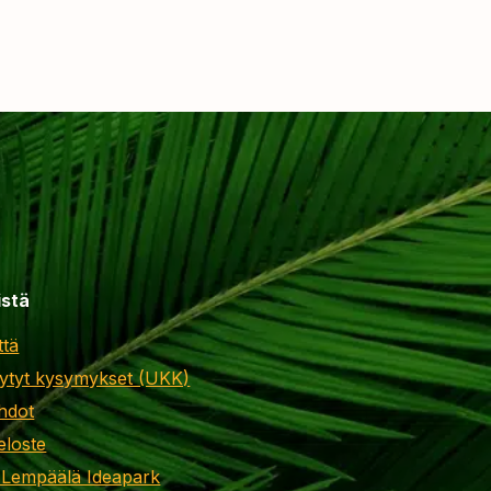
istä
ttä
ytyt kysymykset (UKK)
hdot
eloste
 Lempäälä Ideapark