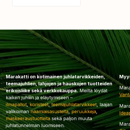
Marakatti on kotimainen juhlatarvikkeiden,
Myy
teemajuhlien, lahjojen ja hauskojen tuotteiden
Mara
erikoisliike sekä verkkokauppa.
Meiltä löydät
Vant
kaiken juhliin ja eläytymiseen –
ilmapallot
,
koristeet
,
teemajuhlatarvikkeet
, laajan
Mara
valikoiman
naamiaisasusteita
,
peruukkeja
,
Idea
maskeeraustuotteita
sekä paljon muuta
Mara
juhlatunnelman luomiseen.