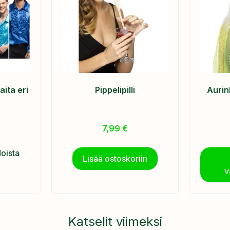
aita eri
Pippelipilli
Aurin
7,99
€
doista
Lisää ostoskoriin
v
Katselit viimeksi