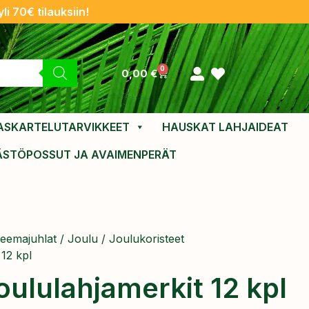
li 70€ tilauksiin!
0
0,00
€
ASKARTELUTARVIKKEET
HAUSKAT LAHJAIDEAT
ÄSTÖPOSSUT JA AVAIMENPERÄT
eemajuhlat
/
Joulu
/
Joulukoristeet
 12 kpl
oululahjamerkit 12 kpl