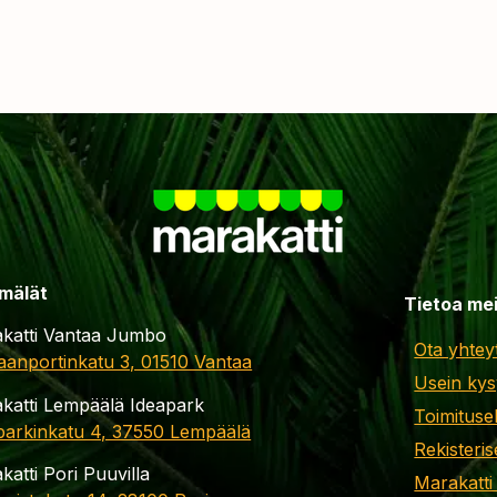
mälät
Tietoa me
katti Vantaa Jumbo
Ota yhtey
aanportinkatu 3, 01510 Vantaa
Usein kys
katti Lempäälä Ideapark
Toimituse
parkinkatu 4, 37550 Lempäälä
Rekisteris
katti Pori Puuvilla
Marakatti