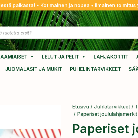
destä paikasta! • Kotimainen ja nopea • Ilmainen toimitus y
AAMIAISET
LELUT JA PELIT
LAHJAKORTIT
JUOMALASIT JA MUKIT
PUHELINTARVIKKEET
SÄ
Etusivu
/
Juhlatarvikkeet
/
T
/ Paperiset joululahjamerkit
Paperiset j