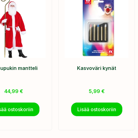
lupukin mantteli
Kasvoväri kynät
44,99
€
5,99
€
sää ostoskoriin
Lisää ostoskoriin