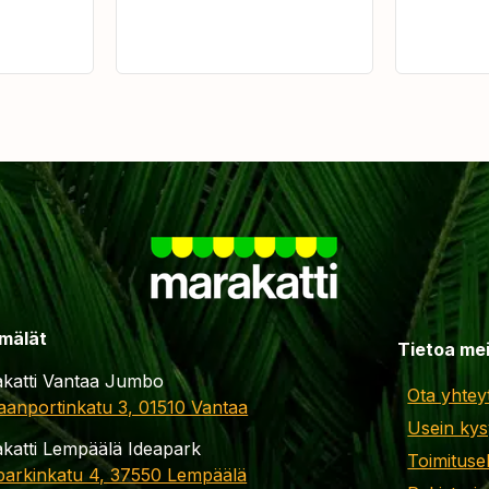
mälät
Tietoa me
katti Vantaa Jumbo
Ota yhtey
aanportinkatu 3, 01510 Vantaa
Usein kys
katti Lempäälä Ideapark
Toimituse
parkinkatu 4, 37550 Lempäälä