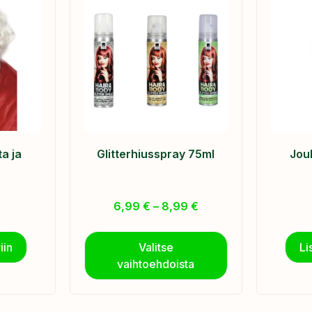
a ja
Glitterhiusspray 75ml
Jou
6,99
€
–
8,99
€
iin
Valitse
Li
vaihtoehdoista