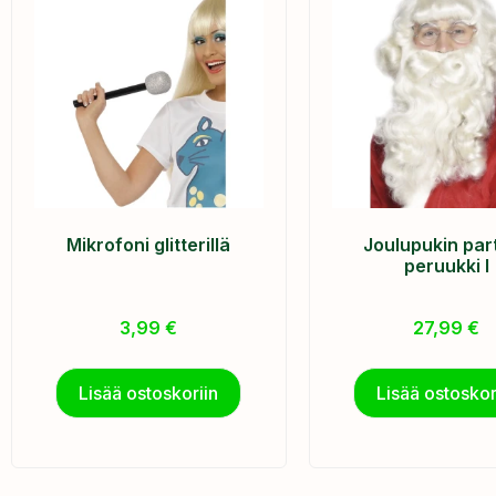
Mikrofoni glitterillä
Joulupukin part
peruukki I
3,99
€
27,99
€
Lisää ostoskoriin
Lisää ostoskor