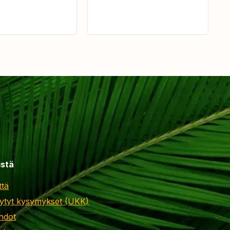
istä
ttä
ytyt kysymykset (UKK)
hdot