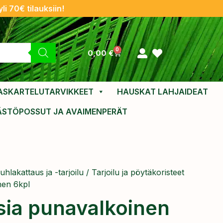
li 70€ tilauksiin!
0
0,00
€
ASKARTELUTARVIKKEET
HAUSKAT LAHJAIDEAT
ÄSTÖPOSSUT JA AVAIMENPERÄT
uhlakattaus ja -tarjoilu
/
Tarjoilu ja pöytäkoristeet
nen 6kpl
ia punavalkoinen