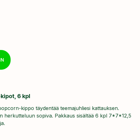
IN
ipot, 6 kpl
popcorn-kippo täydentää teemajuhliesi kattauksen.
in herkutteluun sopiva. Pakkaus sisältää 6 kpl 7*7*12,5
ja.