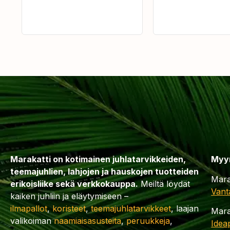
Marakatti on kotimainen juhlatarvikkeiden,
Myy
teemajuhlien, lahjojen ja hauskojen tuotteiden
Mara
erikoisliike sekä verkkokauppa.
Meiltä löydät
Vant
kaiken juhliin ja eläytymiseen –
ilmapallot
,
koristeet
,
teemajuhlatarvikkeet
, laajan
Mara
valikoiman
naamiaisasusteita
,
peruukkeja
,
Idea