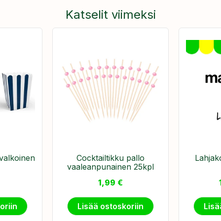
Katselit viimeksi
valkoinen
Cocktailtikku pallo
Lahjak
vaaleanpunainen 25kpl
1,99
€
oriin
Lisää ostoskoriin
Lisä