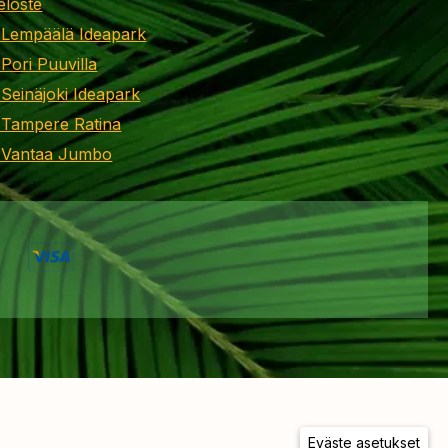
eloste
 Lempäälä Ideapark
 Pori Puuvilla
 Seinäjoki Ideapark
 Tampere Ratina
i Vantaa Jumbo
Eväste asetukset