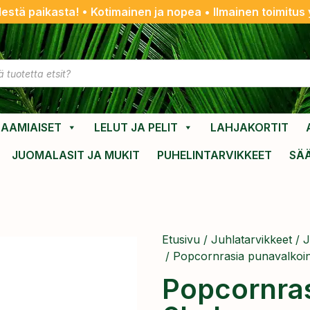
destä paikasta! • Kotimainen ja nopea • Ilmainen toimitus y
AAMIAISET
LELUT JA PELIT
LAHJAKORTIT
JUOMALASIT JA MUKIT
PUHELINTARVIKKEET
SÄ
Etusivu
/
Juhlatarvikkeet
/
J
/ Popcornrasia punavalkoi
Popcornras