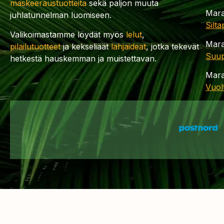
maskeeraustuotteita
sekä paljon muuta
Mara
juhlatunnelman luomiseen.
Silt
Valikoimastamme löydät myös
lelut
,
Mara
pilailutuotteet
ja kekseliäät
lahjaideat
, jotka tekevät
Suup
hetkestä hauskemman ja muistettavan.
Mara
Vuol