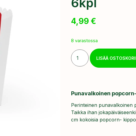
6kpl
4,99
€
8 varastossa
LISÄÄ OSTOSKORI
Punavalkoinen popcorn-k
Perinteinen punavalkoinen 
Taikka ihan jokapäiväiseenk
cm kokoisia popcorn- kippo