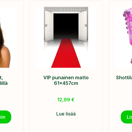
t,
VIP punainen matto
Shotti
illä
61x457cm
12,99
€
Lue lisää
iin
Li