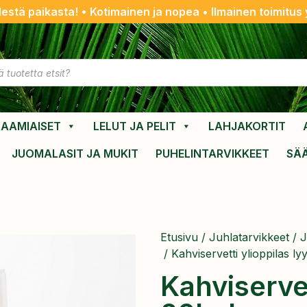
destä paikasta! • Kotimainen ja nopea • Ilmainen toimitus y
AAMIAISET
LELUT JA PELIT
LAHJAKORTIT
JUOMALASIT JA MUKIT
PUHELINTARVIKKEET
SÄ
Etusivu
/
Juhlatarvikkeet
/
J
/ Kahviservetti ylioppilas ly
Kahviservet