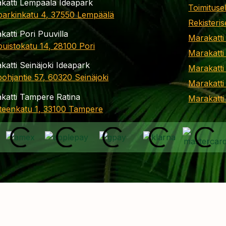
katti Lempäälä Ideapark
Toimituse
parkinkatu 4, 37550 Lempäälä
Rekisteris
katti Pori Puuvilla
Marakatti
apuistokatu 14, 28100 Pori
Marakatti
katti Seinäjoki Ideapark
Marakatti
ohjantie 57, 60320 Seinäjoki
Marakatti
katti Tampere Ratina
Marakatt
teenkatu 1, 33100 Tampere