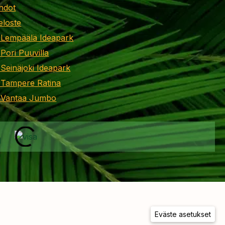
hdot
eloste
 Lempäälä Ideapark
 Pori Puuvilla
 Seinäjoki Ideapark
 Tampere Ratina
i Vantaa Jumbo
Eväste asetukset