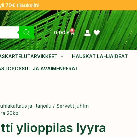
li 70€ tilauksiin!
0
0,00
€
ASKARTELUTARVIKKEET
HAUSKAT LAHJAIDEAT
ÄSTÖPOSSUT JA AVAIMENPERÄT
uhlakattaus ja -tarjoilu
/
Servetit juhliin
yra 20kpl
ti ylioppilas lyyra