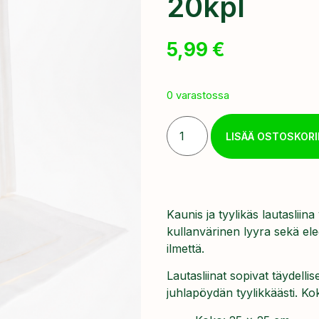
20kpl
5,99
€
0 varastossa
LISÄÄ OSTOSKORI
Kaunis ja tyylikäs lautasliina
kullanvärinen lyyra sekä ele
ilmettä.
Lautasliinat sopivat täydellis
juhlapöydän tyylikkäästi. Ko