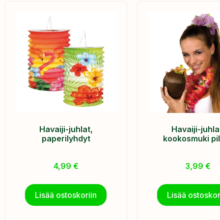
Havaiji-juhlat,
Havaiji-juhla
paperilyhdyt
kookosmuki pill
4,99
€
3,99
€
Lisää ostoskoriin
Lisää ostoskor