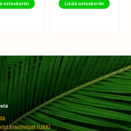
ä ostoskoriin
Lisää ostoskoriin
istä
ttä
ytyt kysymykset (UKK)