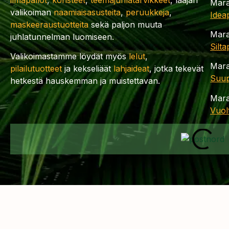
Mara
valikoiman
naamiaisasusteita
,
peruukkeja
,
Idea
maskeeraustuotteita
sekä paljon muuta
Mara
juhlatunnelman luomiseen.
Silt
Valikoimastamme löydät myös
lelut
,
Mara
pilailutuotteet
ja kekseliäät
lahjaideat
, jotka tekevät
Suup
hetkestä hauskemman ja muistettavan.
Mara
Vuol