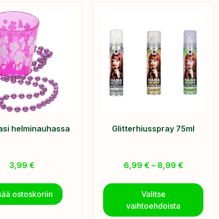
lasi helminauhassa
Glitterhiusspray 75ml
3,99
€
6,99
€
–
8,99
€
sää ostoskoriin
Valitse
vaihtoehdoista