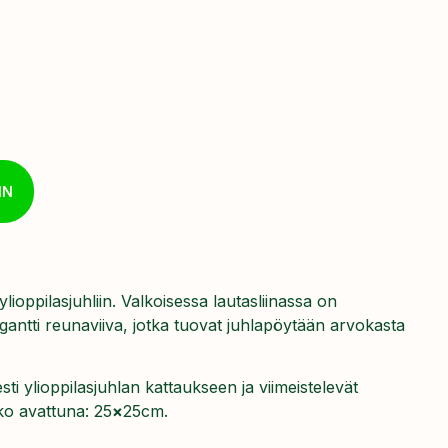
IN
 ylioppilasjuhliin. Valkoisessa lautasliinassa on
gantti reunaviiva, jotka tuovat juhlapöytään arvokasta
esti ylioppilasjuhlan kattaukseen ja viimeistelevät
ko avattuna: 25
×
25cm.