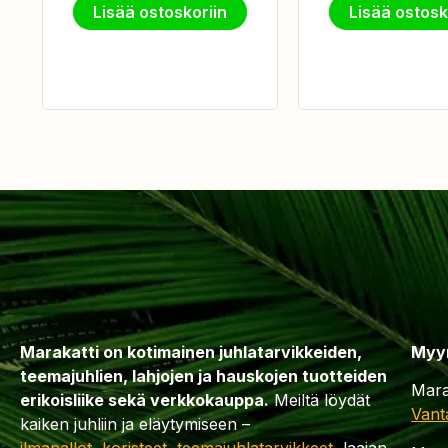
Lisää ostoskoriin
Lisää ostosk
Marakatti on kotimainen juhlatarvikkeiden,
Myy
teemajuhlien, lahjojen ja hauskojen tuotteiden
Mara
erikoisliike sekä verkkokauppa.
Meiltä löydät
Vant
kaiken juhliin ja eläytymiseen –
ilmapallot
,
koristeet
,
teemajuhlatarvikkeet
, laajan