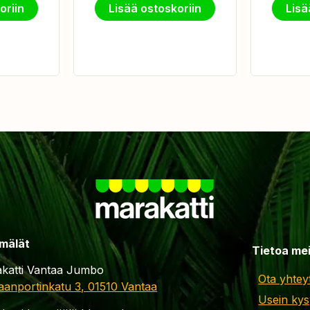
oriin
Lisää ostoskoriin
Lisä
mälät
Tietoa me
katti Vantaa Jumbo
Ota yhtey
aanportinkatu 3, 01510 Vantaa
Usein kys