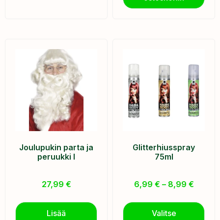
Joulupukin parta ja
Glitterhiusspray
peruukki I
75ml
27,99
€
6,99
€
–
8,99
€
Lisää
Valitse