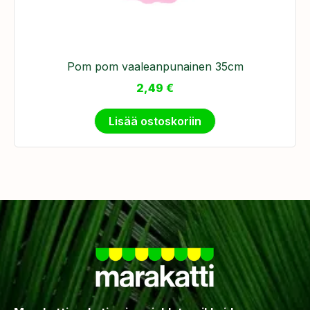
​Pom pom vaaleanpunainen 35cm
2,49
€
Lisää ostoskoriin