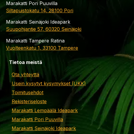
Marakatti Pori Puuvilla
Siltapuistokatu 14, 28100 Pori
Marakatti Seinäjoki Ideapark
Suupohjantie 57, 60320 Seinäjoki
Marakatti Tampere Ratina
Vuolteenkatu 1, 33100 Tampere
Tietoa meistä
Ota yhteyttä
Usein kysytyt kysymykset (UKK)
Toimitusehdot
Rekisteriseloste
Marakatti Lempäälä Ideapark
Marakatti Pori Puuvilla
Marakatti Seinäjoki Ideapark