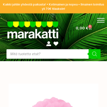
Kaikki juhliin yhdestä paikasta! • Kotimainen ja nopea • Ilmainen toimitus
yli 70€ tilauksiin!
0
0,00
€