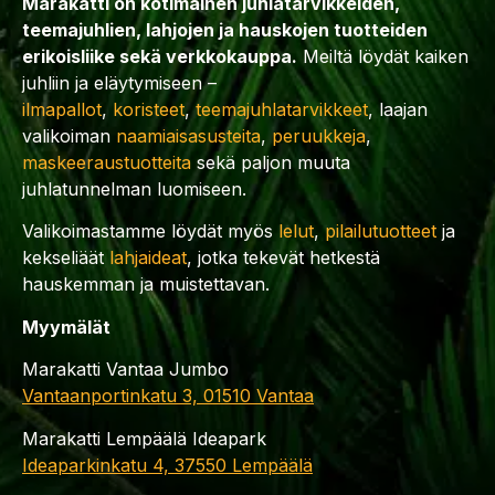
Marakatti on kotimainen juhlatarvikkeiden,
teemajuhlien, lahjojen ja hauskojen tuotteiden
erikoisliike sekä verkkokauppa.
Meiltä löydät kaiken
juhliin ja eläytymiseen –
ilmapallot
,
koristeet
,
teemajuhlatarvikkeet
, laajan
valikoiman
naamiaisasusteita
,
peruukkeja
,
maskeeraustuotteita
sekä paljon muuta
juhlatunnelman luomiseen.
Valikoimastamme löydät myös
lelut
,
pilailutuotteet
ja
kekseliäät
lahjaideat
, jotka tekevät hetkestä
hauskemman ja muistettavan.
Myymälät
Marakatti Vantaa Jumbo
Vantaanportinkatu 3, 01510 Vantaa
Marakatti Lempäälä Ideapark
Ideaparkinkatu 4, 37550 Lempäälä