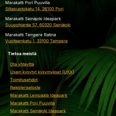
Marakatti Pori Puuvilla
Siltapuistokatu 14, 28100 Pori
Marakatti Seinäjoki Ideapark
Suupohjantie 57, 60320 Seinäjoki
Marakatti Tampere Ratina
Vuolteenkatu 1, 33100 Tampere
Tietoa meistä
Ota yhteyttä
Usein kysytyt kysymykset (UKK)
Toimitusehdot
Rekisteriseloste
Marakatti Lempäälä Ideapark
Marakatti Pori Puuvilla
Marakatti Seinäjoki Ideapark