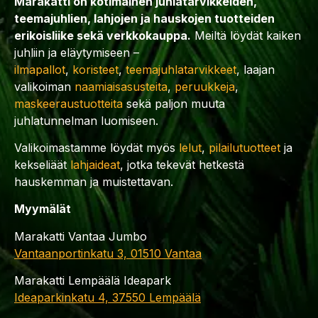
Marakatti on kotimainen juhlatarvikkeiden,
teemajuhlien, lahjojen ja hauskojen tuotteiden
erikoisliike sekä verkkokauppa.
Meiltä löydät kaiken
juhliin ja eläytymiseen –
ilmapallot
,
koristeet
,
teemajuhlatarvikkeet
, laajan
valikoiman
naamiaisasusteita
,
peruukkeja
,
maskeeraustuotteita
sekä paljon muuta
juhlatunnelman luomiseen.
Valikoimastamme löydät myös
lelut
,
pilailutuotteet
ja
kekseliäät
lahjaideat
, jotka tekevät hetkestä
hauskemman ja muistettavan.
Myymälät
Marakatti Vantaa Jumbo
Vantaanportinkatu 3, 01510 Vantaa
Marakatti Lempäälä Ideapark
Ideaparkinkatu 4, 37550 Lempäälä