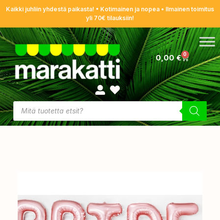
Kaikki juhliin yhdestä paikasta! • Kotimainen ja nopea • Ilmainen toimitus
yli 70€ tilauksiin!
0
0,00
€