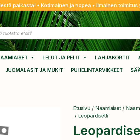
destä paikasta! • Kotimainen ja nopea • Ilmainen toimitus y
AAMIAISET
LELUT JA PELIT
LAHJAKORTIT
JUOMALASIT JA MUKIT
PUHELINTARVIKKEET
SÄ
Etusivu
/
Naamiaiset
/
Naami
/ Leopardisetti
Leopardise