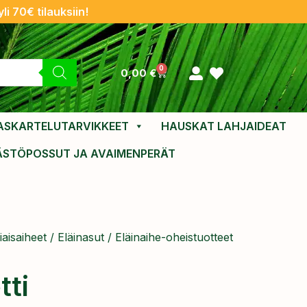
li 70€ tilauksiin!
0
0,00
€
ASKARTELUTARVIKKEET
HAUSKAT LAHJAIDEAT
ÄSTÖPOSSUT JA AVAIMENPERÄT
aisaiheet
/
Eläinasut
/
Eläinaihe-oheistuotteet
tti