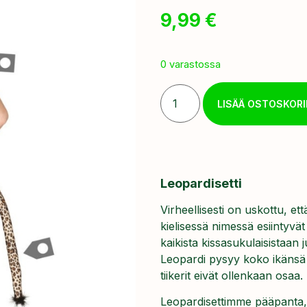
9,99
€
0 varastossa
LISÄÄ OSTOSKORI
Leopardisetti
Virheellisesti on uskottu, et
kielisessä nimessä esiintyvät
kaikista kissasukulaisistaa
Leopardi pysyy koko ikänsä ke
tiikerit eivät ollenkaan osaa.
Leopardisettimme pääpanta, 