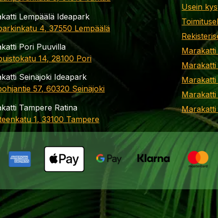
Usein kys
katti Lempäälä Ideapark
Toimituse
parkinkatu 4, 37550 Lempäälä
Rekisteris
katti Pori Puuvilla
Marakatti
apuistokatu 14, 28100 Pori
Marakatti
katti Seinäjoki Ideapark
Marakatti
ohjantie 57, 60320 Seinäjoki
Marakatti
katti Tampere Ratina
Marakatt
teenkatu 1, 33100 Tampere