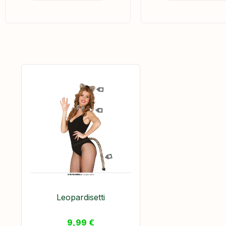
Leopardisetti
9,99
€