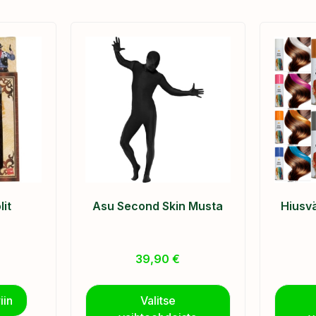
it
Asu Second Skin Musta
Hiusvä
39,90
€
iin
Valitse