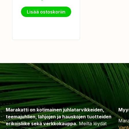
Lisää ostoskoriin
Marakatti on kotimainen juhlatarvikkeiden,
Myy
teemajuhlien, lahjojen ja hauskojen tuotteiden
Mara
erikoisliike sekä verkkokauppa.
Meiltä löydät
Vant