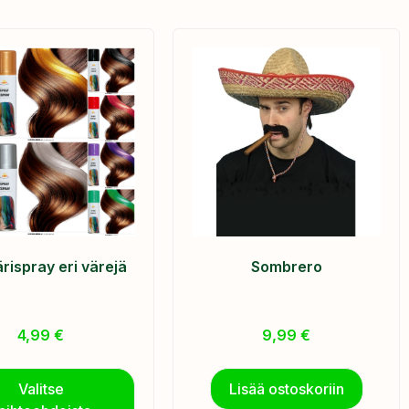
rispray eri värejä
Sombrero
4,99
€
9,99
€
Valitse
Lisää ostoskoriin