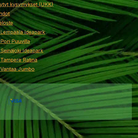
ytyt kysymykset (UKK)
hdot
eloste
 Lempäälä Ideapark
 Pori Puuvilla
 Seinäjoki Ideapark
 Tampere Ratina
i Vantaa Jumbo