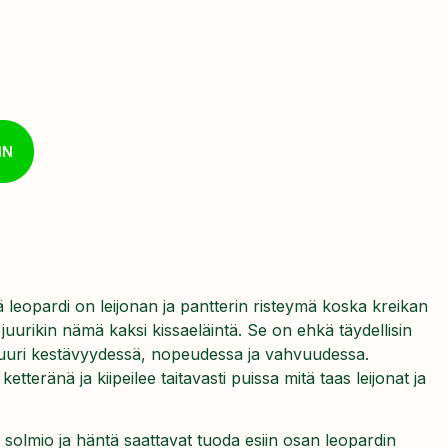
IN
tä leopardi on leijonan ja pantterin risteymä koska kreikan
 juurikin nämä kaksi kissaeläintä. Se on ehkä täydellisin
n juuri kestävyydessä, nopeudessa ja vahvuudessa.
tteränä ja kiipeilee taitavasti puissa mitä taas leijonat ja
solmio ja häntä saattavat tuoda esiin osan leopardin