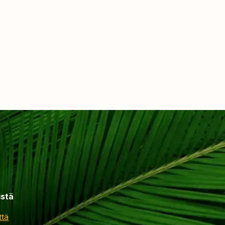
istä
ttä