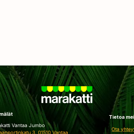
mälät
Tietoa me
katti Vantaa Jumbo
Ota yhtey
aanportinkatu 3, 01510 Vantaa