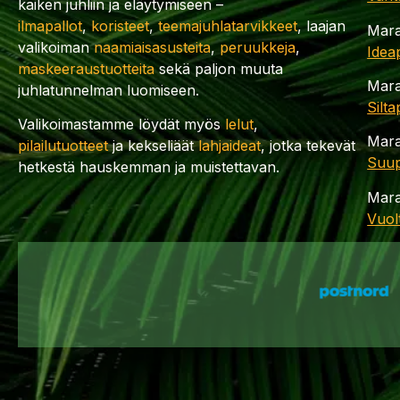
kaiken juhliin ja eläytymiseen –
ilmapallot
,
koristeet
,
teemajuhlatarvikkeet
, laajan
Mara
valikoiman
naamiaisasusteita
,
peruukkeja
,
Idea
maskeeraustuotteita
sekä paljon muuta
Mara
juhlatunnelman luomiseen.
Silt
Valikoimastamme löydät myös
lelut
,
Mara
pilailutuotteet
ja kekseliäät
lahjaideat
, jotka tekevät
Suup
hetkestä hauskemman ja muistettavan.
Mara
Vuol