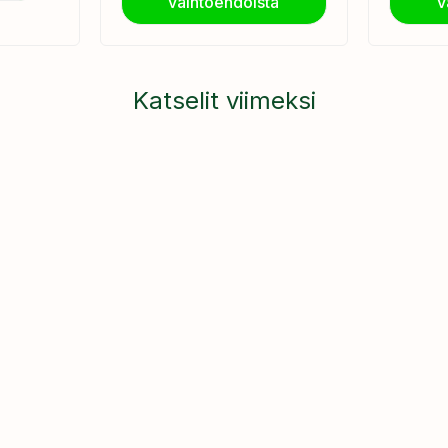
vaihtoehdoista
v
Katselit viimeksi