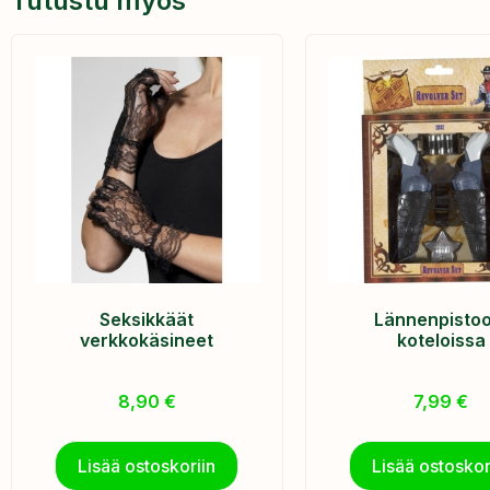
Tutustu myös
Seksikkäät
Lännenpistool
verkkokäsineet
koteloissa
8,90
€
7,99
€
Lisää ostoskoriin
Lisää ostoskor