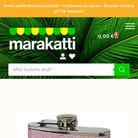
Kaikki juhliin yhdestä paikasta! • Kotimainen ja nopea • Ilmainen toimitus
yli 70€ tilauksiin!
0
0,00
€