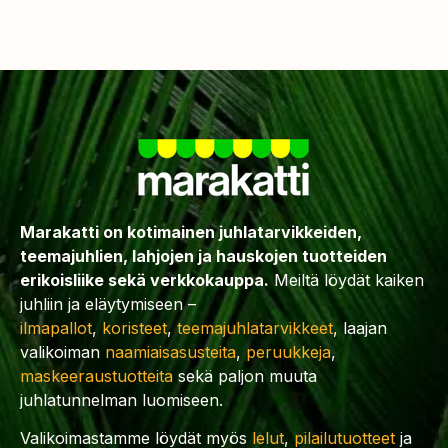
Marakatti on kotimainen juhlatarvikkeiden,
teemajuhlien, lahjojen ja hauskojen tuotteiden
erikoisliike sekä verkkokauppa.
Meiltä löydät kaiken
juhliin ja eläytymiseen –
ilmapallot
,
koristeet
,
teemajuhlatarvikkeet
, laajan
valikoiman
naamiaisasusteita
,
peruukkeja
,
maskeeraustuotteita
sekä paljon muuta
juhlatunnelman luomiseen.
Valikoimastamme löydät myös
lelut
,
pilailutuotteet
ja