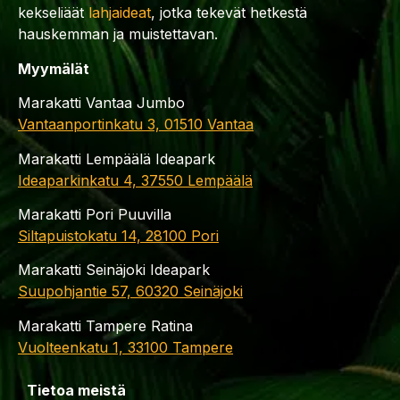
kekseliäät
lahjaideat
, jotka tekevät hetkestä
hauskemman ja muistettavan.
Myymälät
Marakatti Vantaa Jumbo
Vantaanportinkatu 3, 01510 Vantaa
Marakatti Lempäälä Ideapark
Ideaparkinkatu 4, 37550 Lempäälä
Marakatti Pori Puuvilla
Siltapuistokatu 14, 28100 Pori
Marakatti Seinäjoki Ideapark
Suupohjantie 57, 60320 Seinäjoki
Marakatti Tampere Ratina
Vuolteenkatu 1, 33100 Tampere
Tietoa meistä