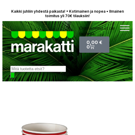
Kaikki juhliin yhdestä paikasta! • Kotimainen ja nopea • Ilmainen
toimitus yli 70€ tilauksiin!
Ostoskorissa ei ole
tuotteita.
0,00
€
0