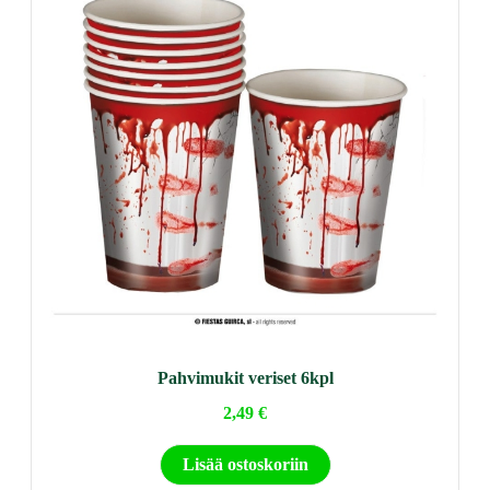
Pahvimukit veriset 6kpl
2,49
€
Lisää ostoskoriin