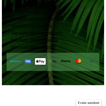
Toimitusehdot
Rekisteriseloste
Marakatti Lempäälä Ideapark
Marakatti Pori Puuvilla
Marakatti Seinäjoki Ideapark
Marakatti Tampere Ratina
Marakatti Vantaa Jumbo
Eväste asetukset