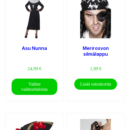
Asu Nunna
Merirosvon
silmälappu
24,99
€
1,99
€
Valitse
Lisää ostoskoriin
vaihtoehdoista