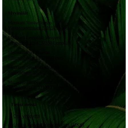
Myymälät
Marakatti Vantaa Jumbo
Vantaanportinkatu 3, 01510 Vantaa
Marakatti Lempäälä Ideapark
Ideaparkinkatu 4, 37550 Lempäälä
Marakatti Pori Puuvilla
Siltapuistokatu 14, 28100 Pori
Marakatti Seinäjoki Ideapark
Suupohjantie 57, 60320 Seinäjoki
Marakatti Tampere Ratina
Vuolteenkatu 1, 33100 Tampere
Tietoa meistä
Ota yhteyttä
Usein kysytyt kysymykset (UKK)