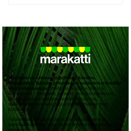
Marakatti on kotimainen juhlatarvikkeiden,
teemajuhlien, lahjojen ja hauskojen tuotteiden erikoisliike
sekä verkkokauppa.
Meiltä löydät kaiken juhliin ja
eläytymiseen –
ilmapallot
,
koristeet
,
teemajuhlatarvikkeet
,
laajan valikoiman
naamiaisasusteita
,
peruukkeja
,
maskeeraustuotteita
sekä paljon muuta juhlatunnelman
luomiseen.
Valikoimastamme löydät myös
lelut
,
pilailutuotteet
ja
kekseliäät
lahjaideat
, jotka tekevät hetkestä hauskemman ja
muistettavan.