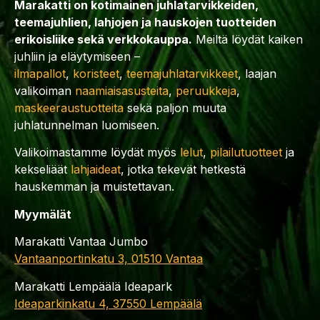
Marakatti on kotimainen juhlatarvikkeiden,
teemajuhlien, lahjojen ja hauskojen tuotteiden
erikoisliike sekä verkkokauppa.
Meiltä löydät kaiken
juhliin ja eläytymiseen –
ilmapallot
,
koristeet
,
teemajuhlatarvikkeet
, laajan
valikoiman
naamiaisasusteita
,
peruukkeja
,
maskeeraustuotteita
sekä paljon muuta
juhlatunnelman luomiseen.
Valikoimastamme löydät myös
lelut
,
pilailutuotteet
ja
kekseliäät
lahjaideat
, jotka tekevät hetkestä
hauskemman ja muistettavan.
Myymälät
Marakatti Vantaa Jumbo
Vantaanportinkatu 3, 01510 Vantaa
Marakatti Lempäälä Ideapark
Ideaparkinkatu 4, 37550 Lempäälä