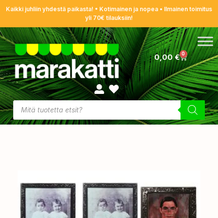
Kaikki juhliin yhdestä paikasta! • Kotimainen ja nopea • Ilmainen toimitus
yli 70€ tilauksiin!
0
0,00
€