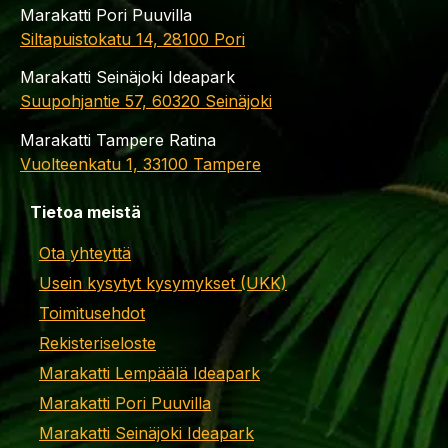
Marakatti Pori Puuvilla
Siltapuistokatu 14, 28100 Pori
Marakatti Seinäjoki Ideapark
Suupohjantie 57, 60320 Seinäjoki
Marakatti Tampere Ratina
Vuolteenkatu 1, 33100 Tampere
Tietoa meistä
Ota yhteyttä
Usein kysytyt kysymykset (UKK)
Toimitusehdot
Rekisteriseloste
Marakatti Lempäälä Ideapark
Marakatti Pori Puuvilla
Marakatti Seinäjoki Ideapark