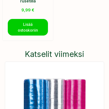
rusetilla
9,99
€
Lisää
ostoskoriin
Katselit viimeksi