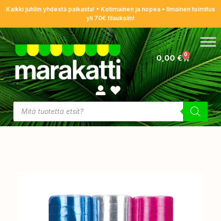
Kaikki juhliin yhdestä paikasta! • Kotimainen ja nopea • Ilmainen toimitus
yli 70€ tilauksiin!
0
0,00
€