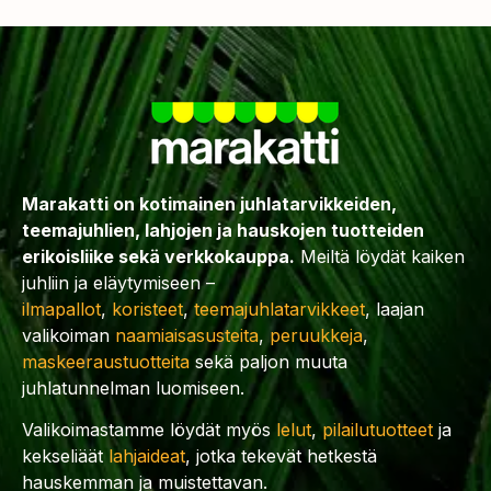
Marakatti on kotimainen juhlatarvikkeiden,
teemajuhlien, lahjojen ja hauskojen tuotteiden
erikoisliike sekä verkkokauppa.
Meiltä löydät kaiken
juhliin ja eläytymiseen –
ilmapallot
,
koristeet
,
teemajuhlatarvikkeet
, laajan
valikoiman
naamiaisasusteita
,
peruukkeja
,
maskeeraustuotteita
sekä paljon muuta
juhlatunnelman luomiseen.
Valikoimastamme löydät myös
lelut
,
pilailutuotteet
ja
kekseliäät
lahjaideat
, jotka tekevät hetkestä
hauskemman ja muistettavan.