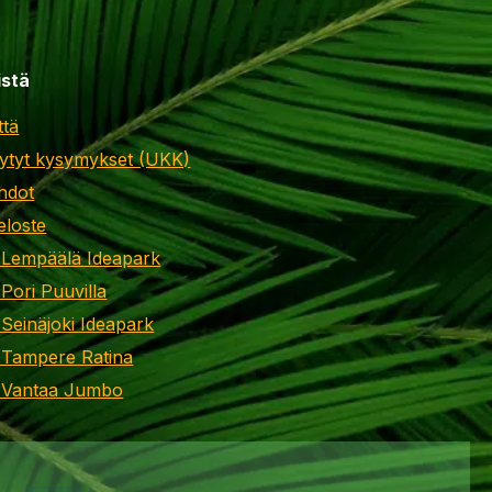
istä
ttä
ytyt kysymykset (UKK)
hdot
eloste
 Lempäälä Ideapark
 Pori Puuvilla
 Seinäjoki Ideapark
 Tampere Ratina
i Vantaa Jumbo