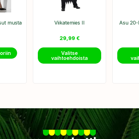
ut musta
Viikatemies II
Asu 20-l
29,99
€
oriin
Valitse
vaihtoehdoista
vai