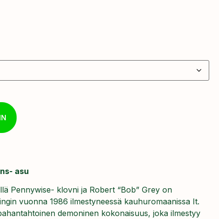
IN
ons- asu
illä Pennywise- klovni ja Robert “Bob” Grey on
ngin vuonna 1986 ilmestyneessä kauhuromaanissa It.
ahantahtoinen demoninen kokonaisuus, joka ilmestyy