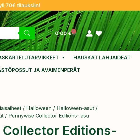
li 70€ tilauksiin!
0
0,00
€
ASKARTELUTARVIKKEET
HAUSKAT LAHJAIDEAT
ÄSTÖPOSSUT JA AVAIMENPERÄT
aisaiheet
/
Halloween
/
Halloween-asut
/
ut
/ Pennywise Collector Editions- asu
Collector Editions-