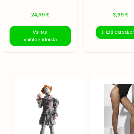
24,99
€
3,99
€
Valitse
Lisää ostoskor
vaihtoehdoista