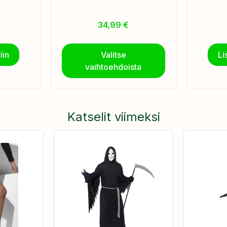
34,99
€
iin
Valitse
Li
vaihtoehdoista
Katselit viimeksi