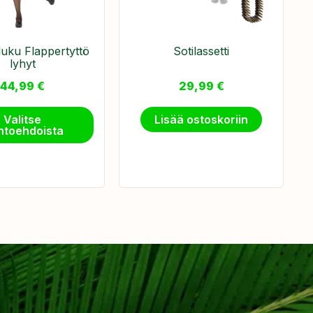
uku Flappertyttö
Sotilassetti
lyhyt
44,99
€
29,99
€
Valitse
Lisää ostoskoriin
htoehdoista