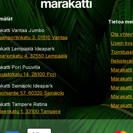
mälät
Tietoa me
katti Vantaa Jumbo
Ota yhtey
aanportinkatu 3, 01510 Vantaa
Usein kys
katti Lempäälä Ideapark
Toimituse
parkinkatu 4, 37550 Lempäälä
Rekisteris
katti Pori Puuvilla
Marakatti
apuistokatu 14, 28100 Pori
Marakatti
katti Seinäjoki Ideapark
Marakatti
ohjantie 57, 60320 Seinäjoki
Marakatti
katti Tampere Ratina
Marakatt
teenkatu 1, 33100 Tampere