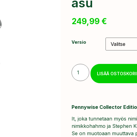
asu
249,99
€
Versio
LISÄÄ OSTOSKORI
Pennywise Collector Editi
It, joka tunnetaan myös nim
nimikkohahmo ja Stephen Ki
Se on muotoaan muuttava p