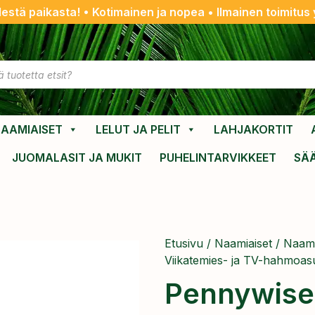
destä paikasta! • Kotimainen ja nopea • Ilmainen toimitus y
AAMIAISET
LELUT JA PELIT
LAHJAKORTIT
JUOMALASIT JA MUKIT
PUHELINTARVIKKEET
SÄ
Etusivu
/
Naamiaiset
/
Naami
Viikatemies- ja TV-hahmoas
Pennywise 