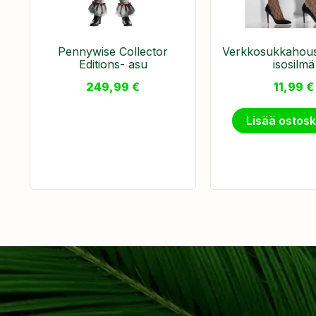
Pennywise Collector
Verkkosukkahous
Editions- asu
isosilmä
249,99
€
11,99
€
Lisää ostosk