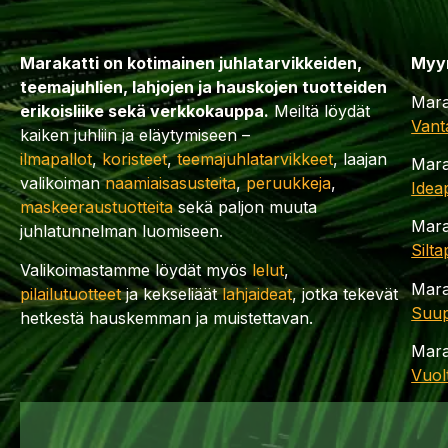
Marakatti on kotimainen juhlatarvikkeiden,
Myy
teemajuhlien, lahjojen ja hauskojen tuotteiden
Mara
erikoisliike sekä verkkokauppa.
Meiltä löydät
Vant
kaiken juhliin ja eläytymiseen –
ilmapallot
,
koristeet
,
teemajuhlatarvikkeet
, laajan
Mara
valikoiman
naamiaisasusteita
,
peruukkeja
,
Idea
maskeeraustuotteita
sekä paljon muuta
Mara
juhlatunnelman luomiseen.
Silt
Valikoimastamme löydät myös
lelut
,
Mara
pilailutuotteet
ja kekseliäät
lahjaideat
, jotka tekevät
Suup
hetkestä hauskemman ja muistettavan.
Mara
Vuol