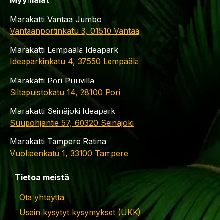
Myymälät
Marakatti Vantaa Jumbo
Vantaanportinkatu 3, 01510 Vantaa
Marakatti Lempäälä Ideapark
Ideaparkinkatu 4, 37550 Lempäälä
Marakatti Pori Puuvilla
Siltapuistokatu 14, 28100 Pori
Marakatti Seinäjoki Ideapark
Suupohjantie 57, 60320 Seinäjoki
Marakatti Tampere Ratina
Vuolteenkatu 1, 33100 Tampere
Tietoa meistä
Ota yhteyttä
Usein kysytyt kysymykset (UKK)