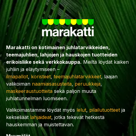
Marakatti on kotimainen juhlatarvikkeiden,
teemajuhlien, lahjojen ja hauskojen tuotteiden
erikoisliike sekä verkkokauppa.
Meiltä löydät kaiken
juhliin ja eläytymiseen –
ilmapallot
,
koristeet
,
teemajuhlatarvikkeet
, laajan
valikoiman
naamiaisasusteita
,
peruukkeja
,
maskeeraustuotteita
sekä paljon muuta
juhlatunnelman luomiseen.
Valikoimastamme löydät myös
lelut
,
pilailutuotteet
ja
kekseliäät
lahjaideat
, jotka tekevät hetkestä
hauskemman ja muistettavan.