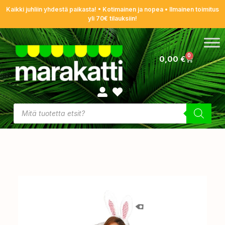
Kaikki juhliin yhdestä paikasta! • Kotimainen ja nopea • Ilmainen toimitus
yli 70€ tilauksiin!
0
0,00
€