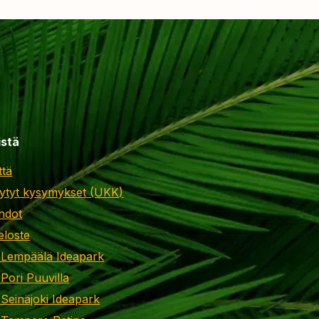
istä
ttä
ytyt kysymykset (UKK)
hdot
eloste
 Lempäälä Ideapark
 Pori Puuvilla
 Seinäjoki Ideapark