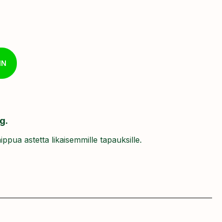
IN
g.
pua astetta likaisemmille tapauksille.