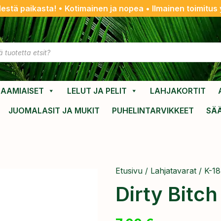
destä paikasta! • Kotimainen ja nopea • Ilmainen toimitus y
AAMIAISET
LELUT JA PELIT
LAHJAKORTIT
JUOMALASIT JA MUKIT
PUHELINTARVIKKEET
SÄ
Etusivu
/
Lahjatavarat
/
K-18
Dirty Bitch