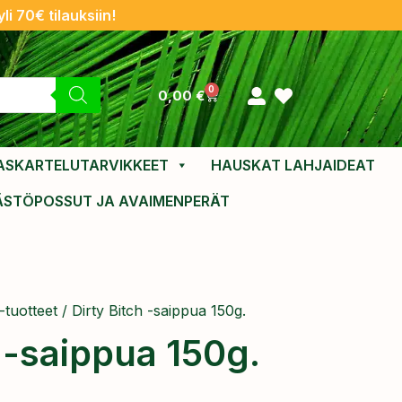
li 70€ tilauksiin!
0
0,00
€
ASKARTELUTARVIKKEET
HAUSKAT LAHJAIDEAT
ÄSTÖPOSSUT JA AVAIMENPERÄT
-tuotteet
/ Dirty Bitch -saippua 150g.
 -saippua 150g.