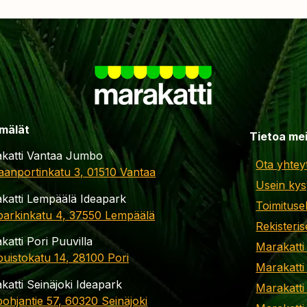
mälät
Tietoa me
katti Vantaa Jumbo
Ota yhtey
aanportinkatu 3, 01510 Vantaa
Usein kys
katti Lempäälä Ideapark
Toimituse
parkinkatu 4, 37550 Lempäälä
Rekisteris
katti Pori Puuvilla
Marakatti
apuistokatu 14, 28100 Pori
Marakatti
katti Seinäjoki Ideapark
Marakatti
ohjantie 57, 60320 Seinäjoki