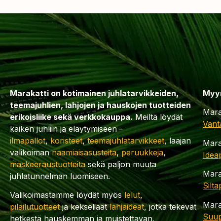
Marakatti on kotimainen juhlatarvikkeiden,
Myy
teemajuhlien, lahjojen ja hauskojen tuotteiden
Mara
erikoisliike sekä verkkokauppa.
Meiltä löydät
Vant
kaiken juhliin ja eläytymiseen –
ilmapallot
,
koristeet
,
teemajuhlatarvikkeet
, laajan
Mara
valikoiman
naamiaisasusteita
,
peruukkeja
,
Idea
maskeeraustuotteita
sekä paljon muuta
Mara
juhlatunnelman luomiseen.
Silt
Valikoimastamme löydät myös
lelut
,
Mara
pilailutuotteet
ja kekseliäät
lahjaideat
, jotka tekevät
Suup
hetkestä hauskemman ja muistettavan.