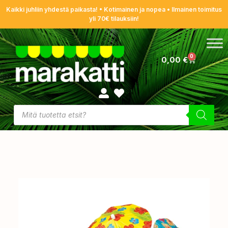
Kaikki juhliin yhdestä paikasta! • Kotimainen ja nopea • Ilmainen toimitus
yli 70€ tilauksiin!
0
0,00
€