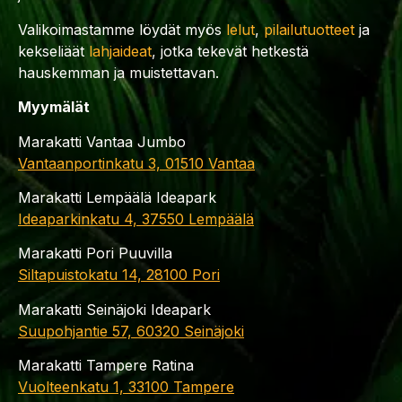
Valikoimastamme löydät myös
lelut
,
pilailutuotteet
ja
kekseliäät
lahjaideat
, jotka tekevät hetkestä
hauskemman ja muistettavan.
Myymälät
Marakatti Vantaa Jumbo
Vantaanportinkatu 3, 01510 Vantaa
Marakatti Lempäälä Ideapark
Ideaparkinkatu 4, 37550 Lempäälä
Marakatti Pori Puuvilla
Siltapuistokatu 14, 28100 Pori
Marakatti Seinäjoki Ideapark
Suupohjantie 57, 60320 Seinäjoki
Marakatti Tampere Ratina
Vuolteenkatu 1, 33100 Tampere