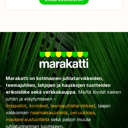
Marakatti on kotimainen juhlatarvikkeiden,
teemajuhlien, lahjojen ja hauskojen tuotteiden
erikoisliike sekä verkkokauppa.
Meiltä löydät kaiken
juhliin ja eläytymiseen –
ilmapallot
,
koristeet
,
teemajuhlatarvikkeet
, laajan
valikoiman
naamiaisasusteita
,
peruukkeja
,
maskeeraustuotteita
sekä paljon muuta
juhlatunnelman luomiseen.