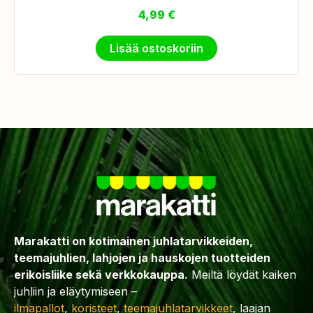
4,99
€
Lisää ostoskoriin
Marakatti on kotimainen juhlatarvikkeiden,
teemajuhlien, lahjojen ja hauskojen tuotteiden
erikoisliike sekä verkkokauppa.
Meiltä löydät kaiken
juhliin ja eläytymiseen –
ilmapallot
,
koristeet
,
teemajuhlatarvikkeet
, laajan