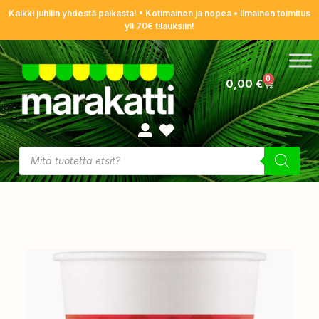
Kaikki juhliin yhdestä paikasta! • Kotimainen ja nopea • Ilmainen toimitus
yli 70€ tilauksiin!
0
0,00
€