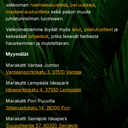
valikoiman
naamiaisasusteita
,
peruukkeja
,
maskeeraustuotteita
sekä paljon muuta
juhlatunnelman luomiseen.
Valikoimastamme löydät myös
lelut
,
pilailutuotteet
ja
kekseliäät
lahjaideat
, jotka tekevät hetkestä
hauskemman ja muistettavan.
Myymälät
Marakatti Vantaa Jumbo
Vantaanportinkatu 3, 01510 Vantaa
Marakatti Lempäälä Ideapark
Ideaparkinkatu 4, 37550 Lempäälä
Marakatti Pori Puuvilla
Siltapuistokatu 14, 28100 Pori
Marakatti Seinäjoki Ideapark
Suupohjantie 57, 60320 Seinäjoki