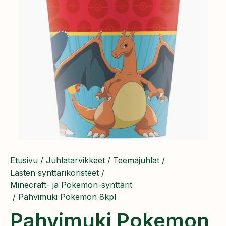
Etusivu
/
Juhlatarvikkeet
/
Teemajuhlat
/
Lasten synttärikoristeet
/
Minecraft- ja Pokemon-synttärit
/ Pahvimuki Pokemon 8kpl
Pahvimuki Pokemon