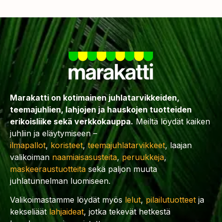
Marakatti on kotimainen juhlatarvikkeiden,
teemajuhlien, lahjojen ja hauskojen tuotteiden
erikoisliike sekä verkkokauppa.
Meiltä löydät kaiken
juhliin ja eläytymiseen –
ilmapallot
,
koristeet
,
teemajuhlatarvikkeet
, laajan
valikoiman
naamiaisasusteita
,
peruukkeja
,
maskeeraustuotteita
sekä paljon muuta
juhlatunnelman luomiseen.
Valikoimastamme löydät myös
lelut
,
pilailutuotteet
ja
kekseliäät
lahjaideat
, jotka tekevät hetkestä