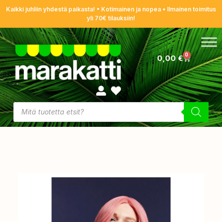
Kaikki juhliin yhdestä paikasta! • Kotimainen ja nopea • Ilmainen toimitus
yli 70€ tilauksiin!
0
0,00
€