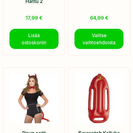
Hattu 2
17,99
€
64,99
€
Lisää
Valitse
ostoskoriin
vaihtoehdoista
Pirun setti
Baywatch Kelluke