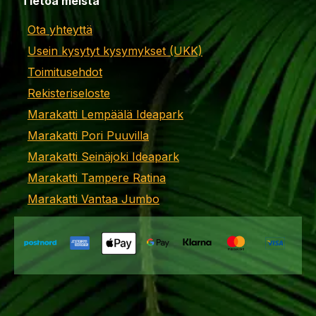
Tietoa meistä
Ota yhteyttä
Usein kysytyt kysymykset (UKK)
Toimitusehdot
Rekisteriseloste
Marakatti Lempäälä Ideapark
Marakatti Pori Puuvilla
Marakatti Seinäjoki Ideapark
Marakatti Tampere Ratina
Marakatti Vantaa Jumbo