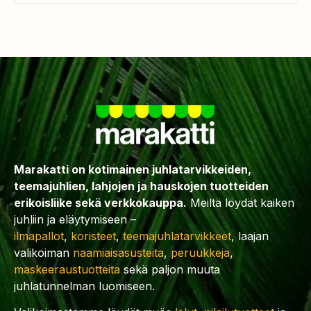
Marakatti on kotimainen juhlatarvikkeiden,
teemajuhlien, lahjojen ja hauskojen tuotteiden
erikoisliike sekä verkkokauppa.
Meiltä löydät kaiken
juhliin ja eläytymiseen –
ilmapallot
,
koristeet
,
teemajuhlatarvikkeet
, laajan
valikoiman
naamiaisasusteita
,
peruukkeja
,
maskeeraustuotteita
sekä paljon muuta
juhlatunnelman luomiseen.