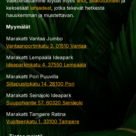
Valikoimastamme löydät myös
lelut
,
pilailutuotteet
ja
kekseliäät
lahjaideat
, jotka tekevät hetkestä
hauskemman ja muistettavan.
Myymälät
Marakatti Vantaa Jumbo
Vantaanportinkatu 3, 01510 Vantaa
Marakatti Lempäälä Ideapark
Ideaparkinkatu 4, 37550 Lempäälä
Marakatti Pori Puuvilla
Siltapuistokatu 14, 28100 Pori
Marakatti Seinäjoki Ideapark
Suupohjantie 57, 60320 Seinäjoki
Marakatti Tampere Ratina
Vuolteenkatu 1, 33100 Tampere