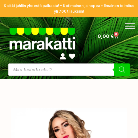
Kaikki juhliin yhdestä paikasta! • Kotimainen ja nopea • Ilmainen toimitus
yli 70€ tilauksiin!
0
0,00
€